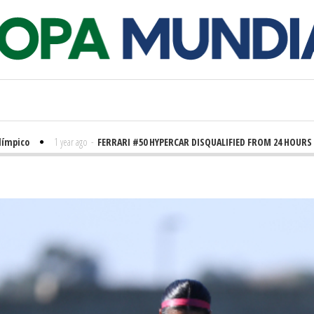
co
1 year ago
-
FERRARI #50 HYPERCAR DISQUALIFIED FROM 24 HOURS OF L