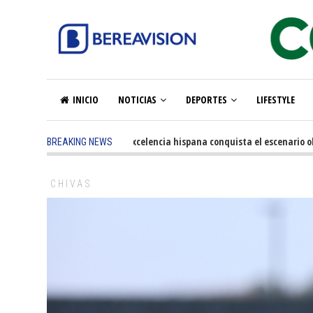
INICIO
NOTICIAS
DEPORTES
LIFESTYLE
5 months ago
-
La excelencia hispana conquista el escenario olímpi
BREAKING NEWS
CHIVAS