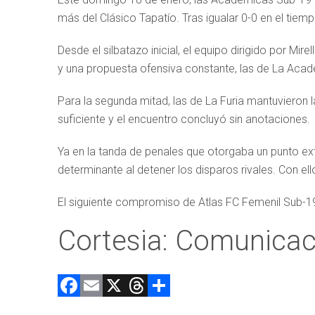
más del Clásico Tapatío. Tras igualar 0-0 en el tiem
Desde el silbatazo inicial, el equipo dirigido por Mi
y una propuesta ofensiva constante, las de La Acad
Para la segunda mitad, las de La Furia mantuvieron la
suficiente y el encuentro concluyó sin anotaciones.
Ya en la tanda de penales que otorgaba un punto ex
determinante al detener los disparos rivales. Con ell
El siguiente compromiso de Atlas FC Femenil Sub-19
Cortesia: Comunicaci
F
E
X
T
C
a
m
hr
o