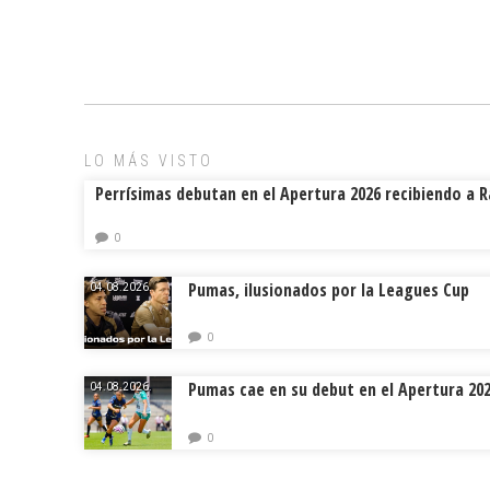
ce
ai
e
m
b
l
a
p
o
d
ar
ok
s
tir
LO MÁS VISTO
Perrísimas debutan en el Apertura 2026 recibiendo a 
0
Pumas, ilusionados por la Leagues Cup
04.08.2026.
0
Pumas cae en su debut en el Apertura 20
04.08.2026.
0