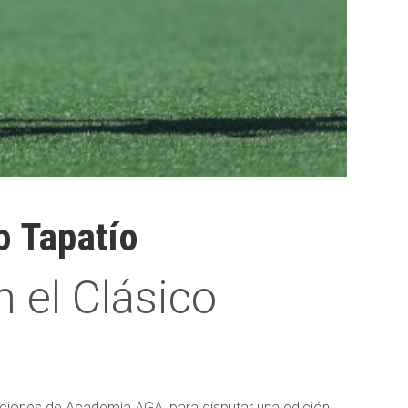
o Tapatío
el Clásico
aciones de Academia AGA, para disputar una edición