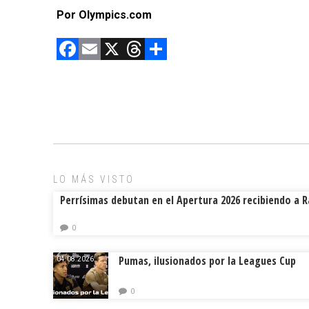
Por Olympics.com
F
E
X
T
C
a
m
hr
o
ce
ai
e
m
b
l
a
p
o
d
ar
ok
s
tir
LO MÁS VISTO
Perrísimas debutan en el Apertura 2026 recibiendo a 
0
Pumas, ilusionados por la Leagues Cup
04.08.2026.
0