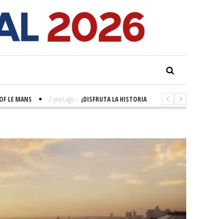
 MANS
2 years ago
-
¡DISFRUTA LA HISTORIA! 'LA GRANDE SEINE'
2 years 