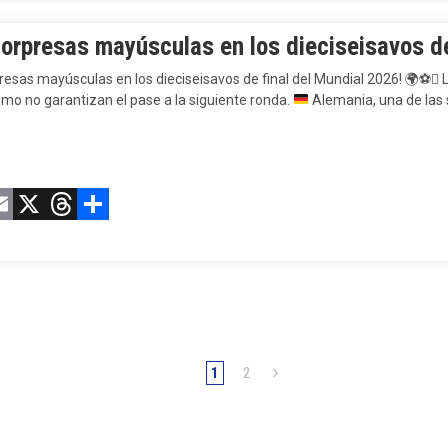
Sorpresas mayúsculas en los dieciseisavos d
resas mayúsculas en los dieciseisavos de final del Mundial 2026!
🌍
⚽
 
smo no garantizan el pase a la siguiente ronda.
Alemania, una de las
acebook
Email
X
Threads
Compartir
1
2