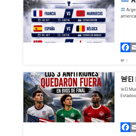
Argen
america
F
0
07.07.2026.
🚨
El
🚨
El Mu
Estados
F