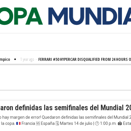
co
1 year ago
-
FERRARI #50 HYPERCAR DISQUALIFIED FROM 24 HOURS OF L
aron definidas las semifinales del Mundial 
o hay margen de error! Quedaron definidas las semifinales del Mundial 
 la copa.
Francia
🆚
España
🗓️
Martes 14 de julio |
🕐
1:00 p.m.
🏟️
Esta