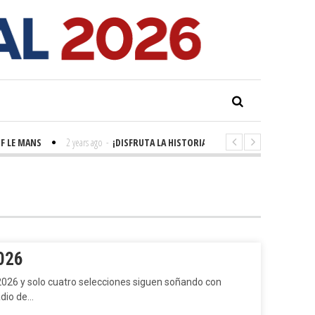
E MANS
2 years ago
-
¡DISFRUTA LA HISTORIA! 'LA GRANDE SEINE'
2 years
2026
2026 y solo cuatro selecciones siguen soñando con
dio de…