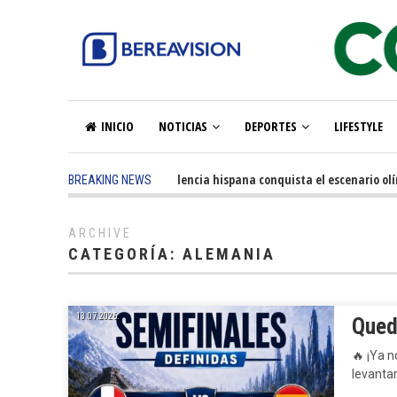
INICIO
NOTICIAS
DEPORTES
LIFESTYLE
5 months ago
-
La excelencia hispana conquista el escenario olímpi
BREAKING NEWS
ARCHIVE
CATEGORÍA:
ALEMANIA
13.07.2026.
Qued
🔥
¡Ya n
levantar