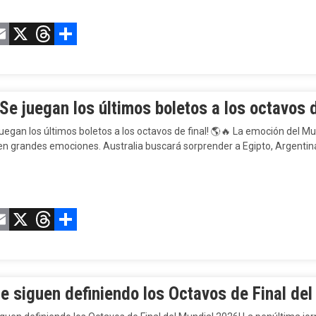
acebook
Email
X
Threads
Compartir
e juegan los últimos boletos a los octavos d
uegan los últimos boletos a los octavos de final! 🌎🔥 La emoción del 
n grandes emociones. Australia buscará sorprender a Egipto, Argentina
acebook
Email
X
Threads
Compartir
Se siguen definiendo los Octavos de Final de