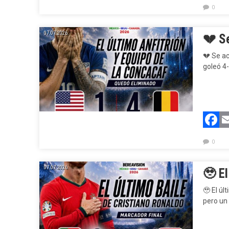
0
07.07.2026.
💔
Se
💔
Se ac
goleó 4-
F
0
07.07.2026.
🥹
El
🥹
El últ
pero un 