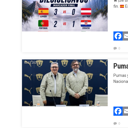
🔥
¡Se s
fin.
E
F
0
03.07.2026.
Puma
Pumas y
Naciona
F
0