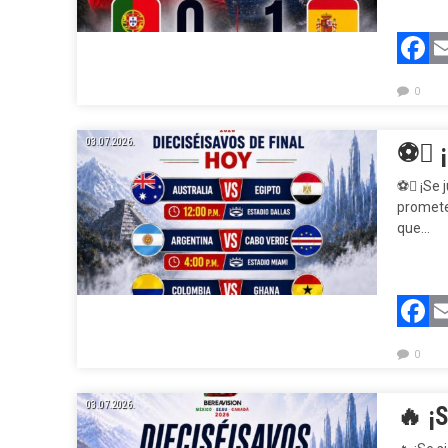
F
0
03.07.2026.
⚽ ¡S
⚽ ¡Se j
promete
que…
F
0
03.07.2026.
🔥 ¡