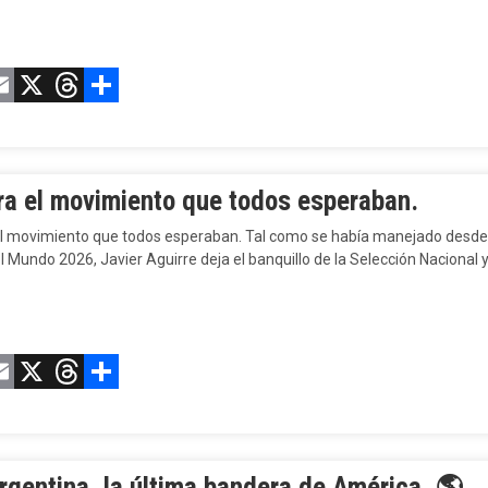
acebook
Email
X
Threads
Compartir
a el movimiento que todos esperaban.
l movimiento que todos esperaban. Tal como se había manejado desde ha
 Mundo 2026, Javier Aguirre deja el banquillo de la Selección Nacional y
acebook
Email
X
Threads
Compartir
gentina, la última bandera de América.
🌎