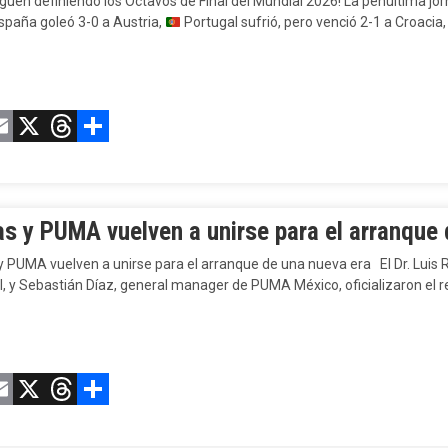
iguen definiendo los Octavos de Final del Mundial 2026! La penúltima jor
spaña goleó 3-0 a Austria,
Portugal sufrió, pero venció 2-1 a Croacia,
acebook
Email
X
Threads
Compartir
s y PUMA vuelven a unirse para el arranque 
 PUMA vuelven a unirse para el arranque de una nueva era El Dr. Luis R
l, y Sebastián Díaz, general manager de PUMA México, oficializaron el 
acebook
Email
X
Threads
Compartir