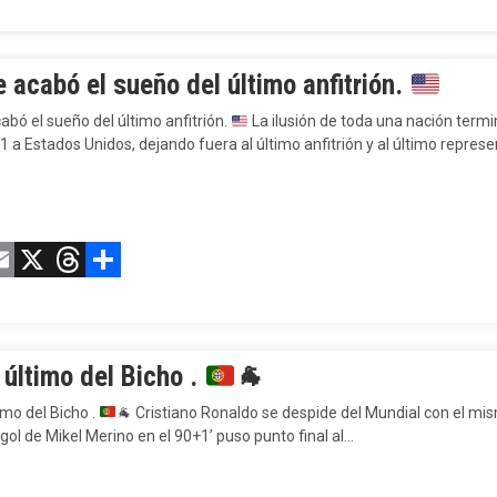
 acabó el sueño del último anfitrión.
abó el sueño del último anfitrión.
La ilusión de toda una nación termi
1 a Estados Unidos, dejando fuera al último anfitrión y al último repres
acebook
Email
X
Threads
Compartir
 último del Bicho .
🐐
imo del Bicho .
🐐
Cristiano Ronaldo se despide del Mundial con el mism
gol de Mikel Merino en el 90+1’ puso punto final al…