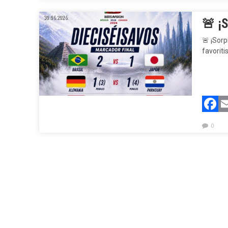
30.06.2026.
🚨 ¡
🚨
¡Sorp
favoriti
F
0