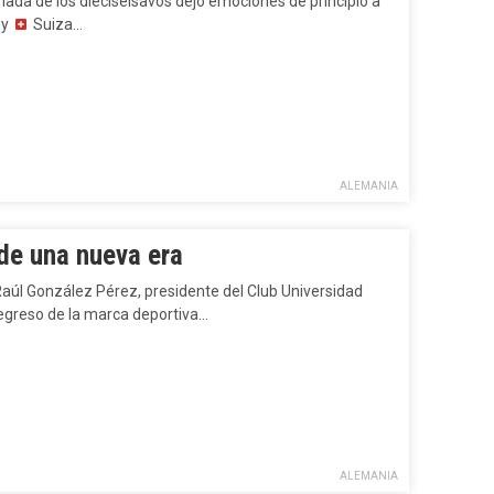
nada de los dieciseisavos dejó emociones de principio a
 y
Suiza…
ALEMANIA
de una nueva era
aúl González Pérez, presidente del Club Universidad
regreso de la marca deportiva…
ALEMANIA