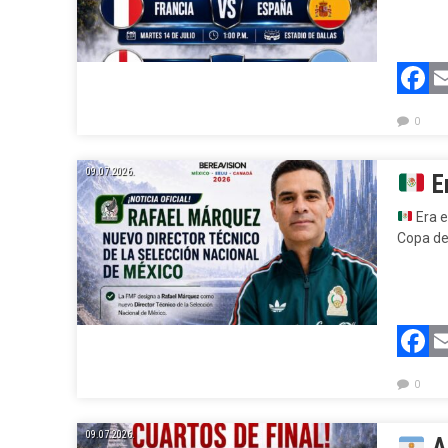
F
0
09.07.2026.
Er
Era e
Copa del
F
0
09.07.2026.
Ar