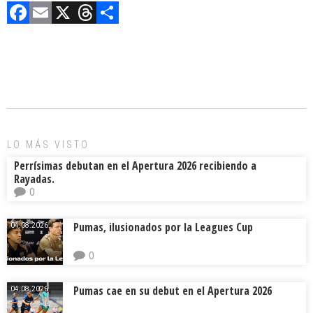
F
E
X
T
C
a
m
hr
o
ce
ai
e
m
b
l
a
p
o
d
ar
ok
s
tir
LO MÁS VISTO
Perrísimas debutan en el Apertura 2026 recibiendo a
Rayadas.
0
Pumas, ilusionados por la Leagues Cup
04.08.2026.
0
Pumas cae en su debut en el Apertura 2026
04.08.2026.