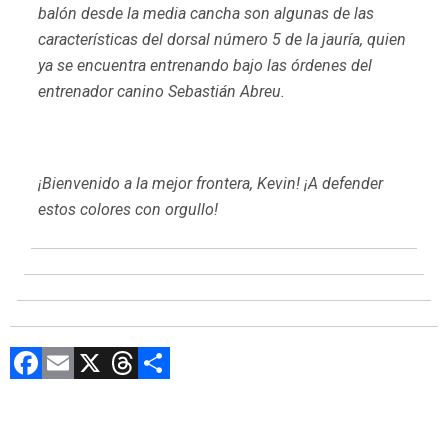
balón desde la media cancha son algunas de las
características del dorsal número 5 de la jauría, quien
ya se encuentra entrenando bajo las órdenes del
entrenador canino Sebastián Abreu.
¡Bienvenido a la mejor frontera, Kevin! ¡A defender
estos colores con orgullo!
F
E
X
T
C
a
m
hr
o
ce
ai
e
m