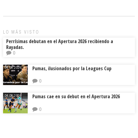
b
l
a
p
o
d
ar
ok
s
tir
LO MÁS VISTO
Perrísimas debutan en el Apertura 2026 recibiendo a
Rayadas.
0
Pumas, ilusionados por la Leagues Cup
04.08.2026.
0
Pumas cae en su debut en el Apertura 2026
04.08.2026.
0