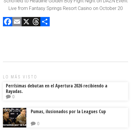
Schofield to Headline Golden Boy Fight Night on DAZN Event
Live from Fantasy Springs Resort Casino on October 20
F
E
X
T
C
a
m
hr
o
ce
ai
e
m
b
l
a
p
o
d
ar
ok
s
tir
LO MÁS VISTO
Perrísimas debutan en el Apertura 2026 recibiendo a
Rayadas.
0
Pumas, ilusionados por la Leagues Cup
04.08.2026.
0