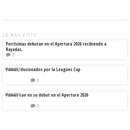
b
l
a
p
o
d
ar
ok
s
tir
LO MÁS VISTO
Perrísimas debutan en el Apertura 2026 recibiendo a
Rayadas.
0
Pumas, ilusionados por la Leagues Cup
04.08.2026.
0
Pumas cae en su debut en el Apertura 2026
04.08.2026.
0