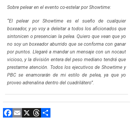
Sobre pelear en el evento co-estelar por Showtime:
“El pelear por Showtime es el sueño de cualquier
boxeador, y yo voy a deleitar a todos los aficionados que
sintonicen o presencian la pelea. Quiero que vean que yo
no soy un boxeador aburrido que se conforma con ganar
por puntos. Llegaré a mandar un mensaje con un nocaut
vicioso, y la división entera del peso mediano tendrá que
prestarme atención. Todos los ejecutivos de Showtime y
PBC se enamorarán de mi estilo de pelea, ya que yo
proveo adrenalina dentro del cuadrilátero”.
F
E
X
T
C
a
m
hr
o
ce
ai
e
m