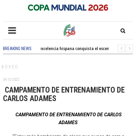
5 months ago
-
La excelencia hispana conquista el escenario olímpico
BREAKING NEWS
3 years ago
-
Grandes pasos contra el cáncer en Costa Mesa
3 years ag
BOXEO
04.10.2022.
CAMPAMENTO DE ENTRENAMIENTO DE
CARLOS ADAMES
CAMPAMENTO DE ENTRENAMIENTO DE CARLOS
ADAMES