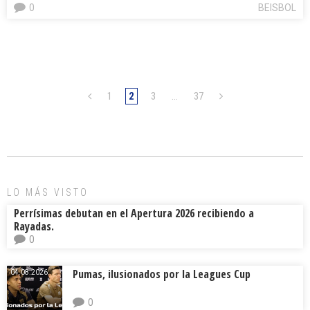
0
BEISBOL
1
2
3
…
37
LO MÁS VISTO
Perrísimas debutan en el Apertura 2026 recibiendo a
Rayadas.
0
Pumas, ilusionados por la Leagues Cup
04.08.2026.
0