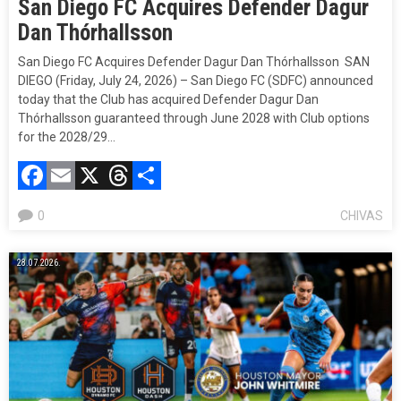
San Diego FC Acquires Defender Dagur
Dan Thórhallsson
San Diego FC Acquires Defender Dagur Dan Thórhallsson ​ SAN
DIEGO (Friday, July 24, 2026) – San Diego FC (SDFC) announced
today that the Club has acquired Defender Dagur Dan
Thórhallsson guaranteed through June 2028 with Club options
for the 2028/29…
Facebook
Email
X
Threads
Compartir
0
CHIVAS
28.07.2026.