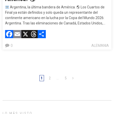
Argentina, la última bandera de América.
🌎
Los Cuartos de
Final ya están definidos y solo queda un representante del
continente americano en la lucha por la Copa del Mundo 2026:
Argentina. Tras las eliminaciones de Canadá, Estados Unidos,…
Facebook
Email
X
Threads
Compartir
0
ALEMANIA
1
2
…
5
LO MÁS VISTO