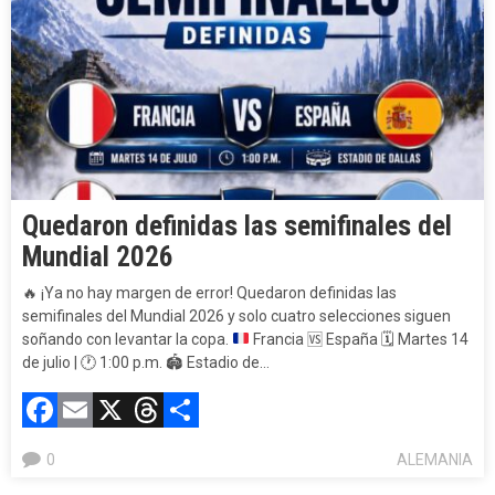
Quedaron definidas las semifinales del
Mundial 2026
🔥
¡Ya no hay margen de error! Quedaron definidas las
semifinales del Mundial 2026 y solo cuatro selecciones siguen
soñando con levantar la copa.
Francia
🆚
España
🗓️
Martes 14
de julio |
🕐
1:00 p.m.
🏟️
Estadio de…
Facebook
Email
X
Threads
Compartir
0
ALEMANIA