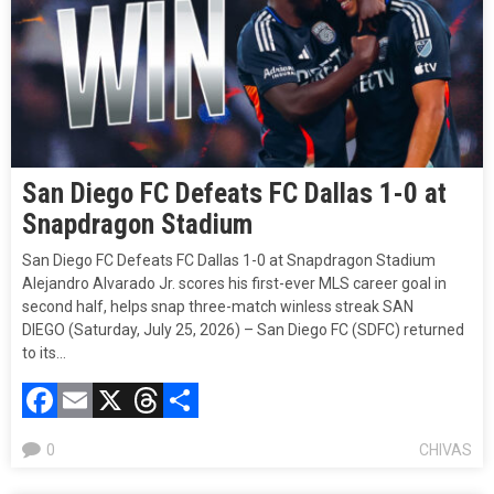
San Diego FC Defeats FC Dallas 1-0 at
Snapdragon Stadium
San Diego FC Defeats FC Dallas 1-0 at Snapdragon Stadium
Alejandro Alvarado Jr. scores his first-ever MLS career goal in
second half, helps snap three-match winless streak​ SAN
DIEGO (Saturday, July 25, 2026) – San Diego FC (SDFC) returned
to its…
Facebook
Email
X
Threads
Compartir
0
CHIVAS