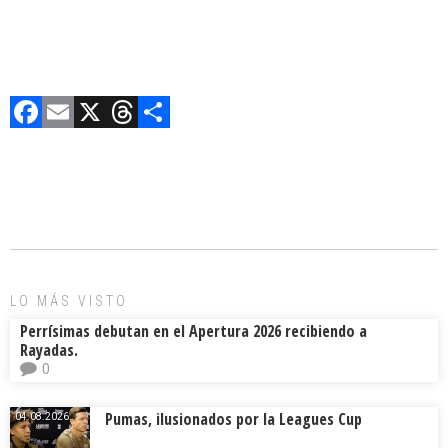
F
E
X
T
C
a
m
hr
o
ce
ai
e
m
b
l
a
p
o
d
ar
ok
s
tir
LO MÁS VISTO
Perrísimas debutan en el Apertura 2026 recibiendo a
Rayadas.
0
Pumas, ilusionados por la Leagues Cup
04.08.2026.