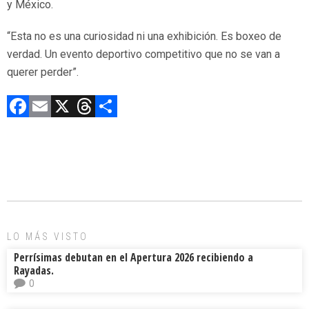
y México.
“Esta no es una curiosidad ni una exhibición. Es boxeo de
verdad. Un evento deportivo competitivo que no se van a
querer perder”.
F
E
X
T
C
a
m
hr
o
ce
ai
e
m
b
l
a
p
o
d
ar
ok
s
tir
LO MÁS VISTO
Perrísimas debutan en el Apertura 2026 recibiendo a
Rayadas.
0