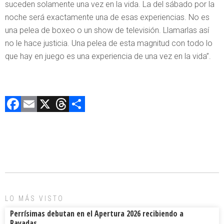
suceden solamente una vez en la vida. La del sábado por la
noche será exactamente una de esas experiencias. No es
una pelea de boxeo o un show de televisión. Llamarlas así
no le hace justicia. Una pelea de esta magnitud con todo lo
que hay en juego es una experiencia de una vez en la vida”.
F
E
X
T
C
a
m
hr
o
ce
ai
e
m
b
l
a
p
o
d
ar
ok
s
tir
LO MÁS VISTO
Perrísimas debutan en el Apertura 2026 recibiendo a
Rayadas.