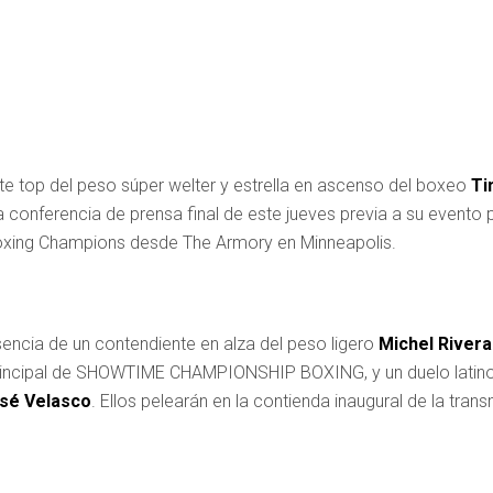
te top del peso súper welter y estrella en ascenso del boxeo
Ti
a conferencia de prensa final de este jueves previa a su evento 
xing Champions desde The Armory en Minneapolis.
encia de un contendiente en alza del peso ligero
Michel River
principal de SHOWTIME CHAMPIONSHIP BOXING, y un duelo latino s
s
é
Velasco
. Ellos pelearán en la contienda inaugural de la tran