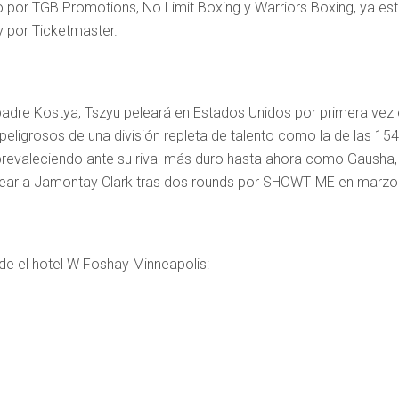
 por TGB Promotions, No Limit Boxing y Warriors Boxing, ya está
 por Ticketmaster.
dre Kostya, Tszyu peleará en Estados Unidos por primera vez e
eligrosos de una división repleta de talento como la de las 154
 prevaleciendo ante su rival más duro hasta ahora como Gausha,
ear a Jamontay Clark tras dos rounds por SHOWTIME en marzo 
esde el hotel W Foshay Minneapolis: