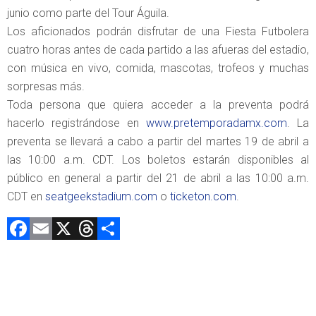
junio como parte del Tour Águila.
Los aficionados podrán disfrutar de una Fiesta Futbolera
cuatro horas antes de cada partido a las afueras del estadio,
con música en vivo, comida, mascotas, trofeos y muchas
sorpresas más.
Toda persona que quiera acceder a la preventa podrá
hacerlo registrándose en
www.pretemporadamx.com
. La
preventa se llevará a cabo a partir del martes 19 de abril a
las 10:00 a.m. CDT. Los boletos estarán disponibles al
público en general a partir del 21 de abril a las 10:00 a.m.
CDT en
seatgeekstadium.com
o
ticketon.com
.
F
E
X
T
C
a
m
hr
o
ce
ai
e
m
b
l
a
p