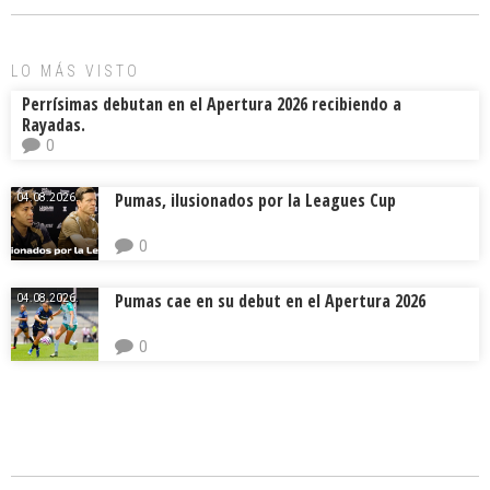
o
d
ar
ok
s
tir
LO MÁS VISTO
Perrísimas debutan en el Apertura 2026 recibiendo a
Rayadas.
0
Pumas, ilusionados por la Leagues Cup
04.08.2026.
0
Pumas cae en su debut en el Apertura 2026
04.08.2026.
0