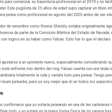
lis para comenzar su trayectoria profesional en el 2019 y no tar
al. Este pugilista de 25 años de edad supo capturar un título int
cera pelea como profesional en agosto del 2020 antes de ser e
enador de renombre como Ronnie Shields, estaba originalmente ag
licencia de parte de la Comisión Atlética del Estado de Nevada. 
con logros en su haber como Falcao. Esto fue lo que él declaró 
il ajustarse a un oponente nuevo, especialmente considerando qu
e esté enfrente mío dentro del ring. Falcao cuenta con una linda
cambiaría totalmente la vida y vendrá listo para pelear. Tengo p
n buen peleador, pero yo soy mejor que él en todos los aspectos
te;
onfirmaron que yo estaría peleando en una de las carteleras m
ar todo, y yo estaré en la mejor forma física de mi carrera tra