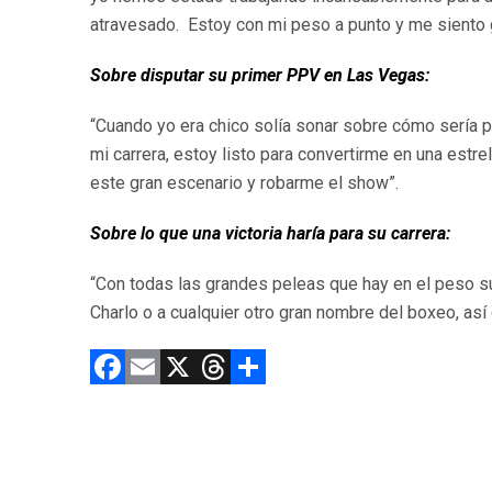
atravesado. Estoy con mi peso a punto y me siento 
Sobre disputar su primer PPV en Las Vegas:
“Cuando yo era chico solía sonar sobre cómo sería 
mi carrera, estoy listo para convertirme en una estre
este gran escenario y robarme el show”.
Sobre lo que una victoria haría para su carrera:
“Con todas las grandes peleas que hay en el peso su
Charlo o a cualquier otro gran nombre del boxeo, así
F
E
X
T
C
a
m
hr
o
ce
ai
e
m
b
l
a
p