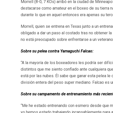
Morrell (8-0, 7 KOs) arribó en la ciudad de Minneapo
destacarse como amateur en el boxeo de su tierra nat
durante lo que en aquel entonces era apenas su ter
Morrell, quien se entrena en Texas junto a un entr
obligado a dar un paso al costado tras no obtener la 
no está preocupado sobre enfrentarse a un veterano 
Sobre su pelea contra Yamaguchi Falcao:
“A la mayoría de los boxeadores les podría ser difíc
distintos que me siento confiado ante cualquiera qu
está por las nubes. Él sabe que ganar esta pelea le 
división entera del peso super mediano. Falcao es u
Sobre su campamento de entrenamiento más recien
“Me he estado entrenando con esmero desde que me c
yo hemos estado trabajando incansablemente para afin