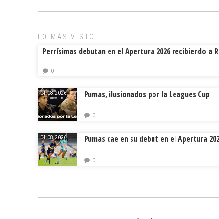
o
d
ar
ok
s
tir
LO MÁS VISTO
Perrísimas debutan en el Apertura 2026 recibiendo a 
0
Pumas, ilusionados por la Leagues Cup
04.08.2026.
0
Pumas cae en su debut en el Apertura 20
04.08.2026.
0