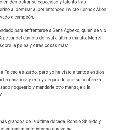
dó en demostrar su capacidad y talento tras
erino al dominar al por entonces invicto Lennox Allen
levado a campeón.
endado para enfrentarse a Sena Agbeko, quien se vio
A pesar del cambio de rival a último minuto, Morrell
sobre la pelea y otras cosas más:
e Falcao es zurdo, pero yo he visto a tantos estilos
 racha ganadora y estoy seguro de que su confianza
ensado noquearlo y mandarle otro mensaje a la
”.
ás grandes de la última década. Ronnie Shields y
s el entrenamiento intenso que yo he