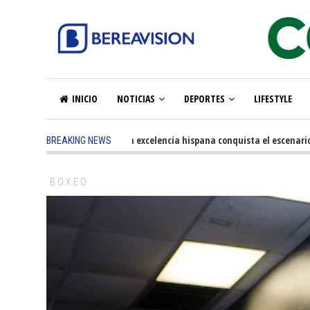
INICIO
NOTICIAS
DEPORTES
LIFESTYLE
5 months ago
-
La excelencia hispana conquista el escenario olím
BREAKING NEWS
BOXEO