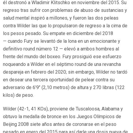
él destronó a Wladimir Klitschko en noviembre del 2015. Su
regreso tras sufrir con problemas de abuso de sustancias y
salud mental inspiró a millones, y fueron las dos peleas
contra Wilder las que lo propulsaron de regreso a la cima de
los pesos pesado. Su empate en diciembre del 2018
— cuando Fury se levantó de la lona en un emocionante y
definitivo round número 12 — elevó a ambos hombres al
frente del mundo del boxeo. Fury prosiguió ese esfuerzo
noqueando a Wilder en el séptimo round de una revancha
despareja en febrero del 2020; sin embargo, Wilder no tardó
en desear una tercera oportunidad de pelear contra su
adversario de 6’9’’ (2,10 metros) de altura y 270 libras (122
kilos) de peso.
Wilder (42-1, 41 KOs), proviene de Tuscaloosa, Alabama y
obtuvo la medalla de bronce en los Juegos Olímpicos de
Beijing 2008 siete años antes de coronarse en el peso
pesado en enero del 2015 para así darle una dosis nueva de