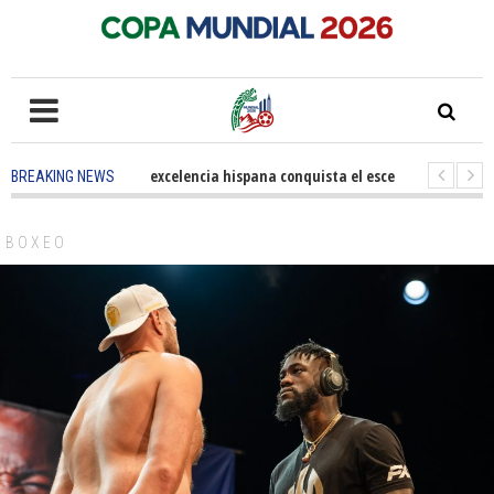
5 months ago
-
La excelencia hispana conquista el escenario olímpico
BREAKING NEWS
3 years ago
-
Grandes pasos contra el cáncer en Costa Mesa
3 years 
BOXEO