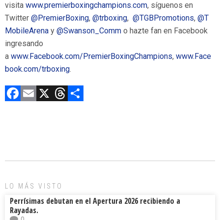
visita
www.premierboxingchampions.com
, síguenos en
Twitter
@PremierBoxing
,
@trboxing
,
@TGBPromotions
,
@T
MobileArena
y
@Swanson_Comm
o hazte fan en Facebook
ingresando
a
www.Facebook.com/PremierBoxingChampions
,
www.Face
book.com/trboxing
.
F
E
X
T
C
a
m
hr
o
ce
ai
e
m
b
l
a
p
o
d
ar
ok
s
tir
LO MÁS VISTO
Perrísimas debutan en el Apertura 2026 recibiendo a
Rayadas.
0