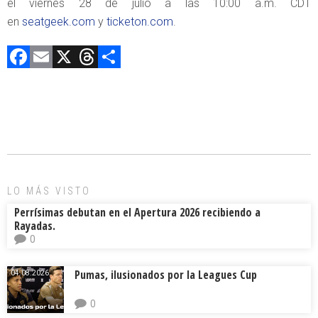
el viernes 28 de julio a las 10:00 a.m. CDT
en
seatgeek.com
y
ticketon.com
.
F
E
X
T
C
a
m
hr
o
ce
ai
e
m
b
l
a
p
o
d
ar
ok
s
tir
LO MÁS VISTO
Perrísimas debutan en el Apertura 2026 recibiendo a
Rayadas.
0
Pumas, ilusionados por la Leagues Cup
04.08.2026.
0