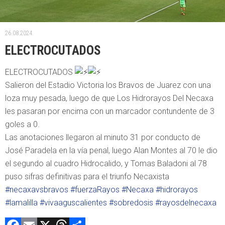
26.08.2024.
ELECTROCUTADOS
ELECTROCUTADOS
Salieron del Estadio Victoria los Bravos de Juarez con una
loza muy pesada, luego de que Los Hidrorayos Del Necaxa
les pasaran por encima con un marcador contundente de 3
goles a 0.
Las anotaciones llegaron al minuto 31 por conducto de
José Paradela en la vía penal, luego Alan Montes al 70 le dio
el segundo al cuadro Hidrocalido, y Tomas Baladoni al 78
puso sifras definitivas para el triunfo Necaxista
#necaxavsbravos
#fuerzaRayos
#Necaxa
#hidrorayos
#lamalilla
#vivaaguscalientes
#sobredosis
#rayosdelnecaxa