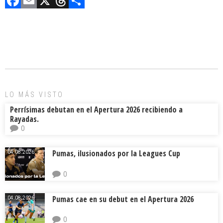
F
E
X
T
C
a
m
hr
o
ce
ai
e
m
b
l
a
p
o
d
ar
ok
s
tir
LO MÁS VISTO
Perrísimas debutan en el Apertura 2026 recibiendo a
Rayadas.
0
Pumas, ilusionados por la Leagues Cup
04.08.2026.
0
Pumas cae en su debut en el Apertura 2026
04.08.2026.
0