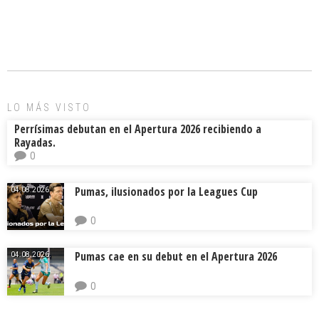
ce
ai
e
m
b
l
a
p
o
d
ar
ok
s
tir
LO MÁS VISTO
Perrísimas debutan en el Apertura 2026 recibiendo a
Rayadas.
0
Pumas, ilusionados por la Leagues Cup
04.08.2026.
0
Pumas cae en su debut en el Apertura 2026
04.08.2026.
0