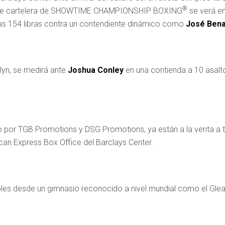
®
triple cartelera de SHOWTIME CHAMPIONSHIP BOXING
se verá e
 las 154 libras contra un contendiente dinámico como
José Bena
lyn, se medirá ante
Joshua Conley
en una contienda a 10 asal
do por TGB Promotions y DSG Promotions, ya están a la venta a 
can Express Box Office del Barclays Center.
coles desde un gimnasio reconocido a nivel mundial como el Gle