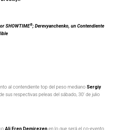
®
vo por SHOWTIME
; Derevyanchenko, un Contendiente
ible
unto al contendiente top del peso mediano
Sergiy
e sus respectivas peleas del sábado, 30’ de julio
rco
Ali Eren Demirezen
en lo que será el co-evento