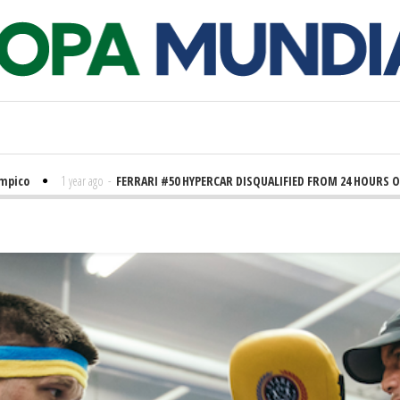
1 year ago
-
FERRARI #50 HYPERCAR DISQUALIFIED FROM 24 HOURS OF LE M