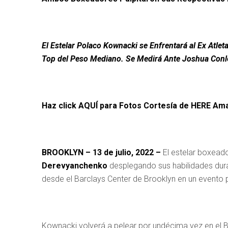
El Estelar Polaco Kownacki se Enfrentará al Ex Atl
Top del Peso Mediano. Se Medirá Ante Joshua Conley
Haz click
AQUÍ
para Fotos Cortesía de HERE A
BROOKLYN – 13 de julio, 2022 –
El estelar boxead
Derevyanchenko
desplegando sus habilidades dura
desde el Barclays Center de Brooklyn en un evento
Kownacki volverá a pelear por undécima vez en el Bar