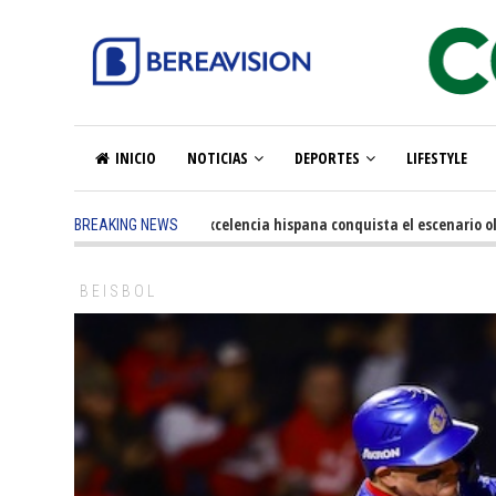
INICIO
NOTICIAS
DEPORTES
LIFESTYLE
5 months ago
-
La excelencia hispana conquista el escenario olímpi
BREAKING NEWS
BEISBOL