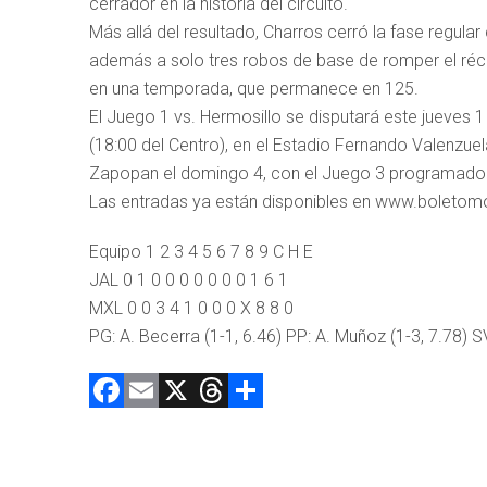
cerrador en la historia del circuito.
Más allá del resultado, Charros cerró la fase regul
además a solo tres robos de base de romper el réco
en una temporada, que permanece en 125.
El Juego 1 vs. Hermosillo se disputará este jueves 1
(18:00 del Centro), en el Estadio Fernando Valenzuela
Zapopan el domingo 4, con el Juego 3 programado 
Las entradas ya están disponibles en www.boletom
Equipo 1 2 3 4 5 6 7 8 9 C H E
JAL 0 1 0 0 0 0 0 0 0 1 6 1
MXL 0 0 3 4 1 0 0 0 X 8 8 0
PG: A. Becerra (1-1, 6.46) PP: A. Muñoz (1-3, 7.78) S
F
E
X
T
C
a
m
hr
o
ce
ai
e
m