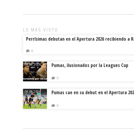
b
l
a
p
o
d
ar
ok
s
tir
LO MÁS VISTO
Perrísimas debutan en el Apertura 2026 recibiendo a 
0
Pumas, ilusionados por la Leagues Cup
04.08.2026.
0
Pumas cae en su debut en el Apertura 20
04.08.2026.
0