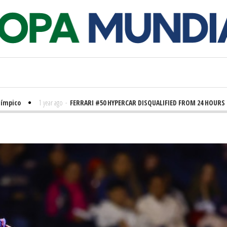
co
1 year ago
-
FERRARI #50 HYPERCAR DISQUALIFIED FROM 24 HOURS OF L