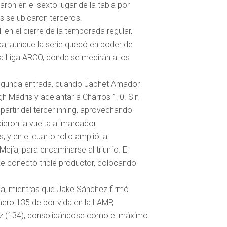
ron en el sexto lugar de la tabla por
es se ubicaron terceros.
 en el cierre de la temporada regular,
ida, aunque la serie quedó en poder de
la Liga ARCO, donde se medirán a los
segunda entrada, cuando Japhet Amador
gh Madris y adelantar a Charros 1-0. Sin
partir del tercer inning, aprovechando
ieron la vuelta al marcador.
, y en el cuarto rollo amplió la
ejía, para encaminarse al triunfo. El
e conectó triple productor, colocando
ria, mientras que Jake Sánchez firmó
mero 135 de por vida en la LAMP,
ez (134), consolidándose como el máximo