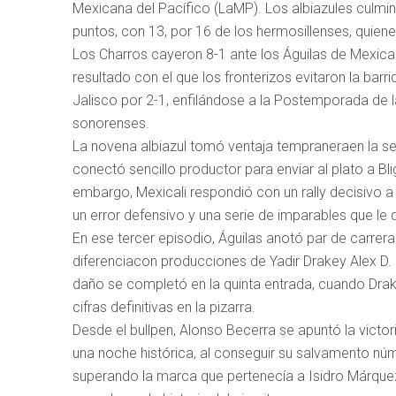
Mexicana del Pacífico (LaMP). Los albiazules culmina
puntos, con 13, por 16 de los hermosillenses, quien
Los Charros cayeron 8-1 ante los Águilas de Mexicali
resultado con el que los fronterizos evitaron la barr
Jalisco por 2-1, enfilándose a la Postemporada de 
sonorenses.
La novena albiazul tomó ventaja tempraneraen la 
conectó sencillo productor para enviar al plato a Bli
embargo, Mexicali respondió con un rally decisivo a 
un error defensivo y una serie de imparables que le d
En ese tercer episodio, Águilas anotó par de carreras
diferenciacon producciones de Yadir Drakey Alex D. M
daño se completó en la quinta entrada, cuando Drak
cifras definitivas en la pizarra.
Desde el bullpen, Alonso Becerra se apuntó la victo
una noche histórica, al conseguir su salvamento nú
superando la marca que pertenecía a Isidro Márqu