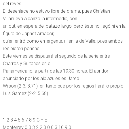
del revés.
El desenlace no estuvo libre de drama, pues Christian
Villanueva alcanzó la intermedia, con
un out, en espera del batazo largo, pero éste no llegó ni en la
figura de Japhet Amador,
quien entró como emergente, ni en la de Valle, pues ambos
recibieron ponche.
Este viernes se disputará el segundo de la serie entre
Charros y Sultanes en el
Panamericano, a partir de las 19:30 horas. El abridor
anunciado por los albiazules es Jared
Wilson (2-3, 3.71), en tanto que por los regios hará lo propio
Luis Gamez (2-2, 5.68).
1 2 3 4 5 6 7 8 9 C H E
Monterrey 0 0 3 2 2 0 0 0 3 10 9 0