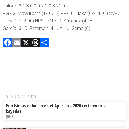
Jalisco 2 1 3 0 0 0 2 0 0 8 21 0
PG.- S. McWilliams (1-0, 3.2) PP.- J. Lueke (0-2, 4.91) SV.- J.
Riley (2-2, 2.00) HRS.- MTY: D. Sánchez (4), E.
García (3), D. Peterson (4). JAL: J. Serna (6).
F
E
X
T
C
a
m
hr
o
ce
ai
e
m
b
l
a
p
o
d
ar
ok
s
tir
LO MÁS VISTO
Perrísimas debutan en el Apertura 2026 recibiendo a
Rayadas.
0