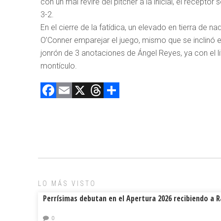
con un mal revire del pitcher a la inicial, el recepto
3-2.
En el cierre de la fatídica, un elevado en tierra de na
O’Conner emparejar el juego, mismo que se inclinó e
jonrón de 3 anotaciones de Ángel Reyes, ya con el 
montículo.
F
E
X
T
C
a
m
hr
o
ce
ai
e
m
b
l
a
p
o
d
ar
ok
s
tir
LO MÁS VISTO
Perrísimas debutan en el Apertura 2026 recibiendo a 
0