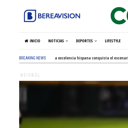
INICIO
NOTICIAS
DEPORTES
LIFESTYLE
5 months ago
-
La excelencia hispana conquista el escenario ol
BREAKING NEWS
BEISBOL