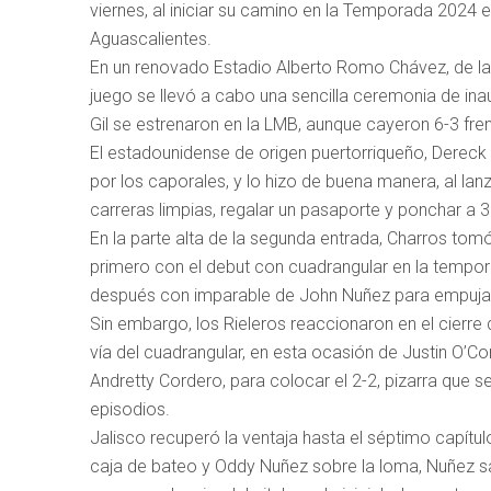
viernes, al iniciar su camino en la Temporada 2024 
Aguascalientes.
En un renovado Estadio Alberto Romo Chávez, de la 
juego se llevó a cabo una sencilla ceremonia de ina
Gil se estrenaron en la LMB, aunque cayeron 6-3 fren
El estadounidense de origen puertorriqueño, Dereck 
por los caporales, y lo hizo de buena manera, al lan
carreras limpias, regalar un pasaporte y ponchar a 3 
En la parte alta de la segunda entrada, Charros tomó
primero con el debut con cuadrangular en la tempora
después con imparable de John Nuñez para empuja
Sin embargo, los Rieleros reaccionaron en el cierre de
vía del cuadrangular, en esta ocasión de Justin O’Co
Andretty Cordero, para colocar el 2-2, pizarra que s
episodios.
Jalisco recuperó la ventaja hasta el séptimo capít
caja de bateo y Oddy Nuñez sobre la loma, Nuñez sa