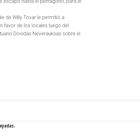
r se escapó hasta el pentágono, para el
die de Willy Tovar le permitió a
n favor de los locales luego del
lituano Dovidas Neverauksas sobre el
Rayadas.