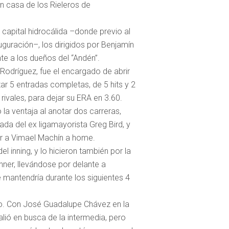
en casa de los Rieleros de
capital hidrocálida –donde previo al
uguración–, los dirigidos por Benjamín
te a los dueños del “Andén”.
Rodríguez, fue el encargado de abrir
zar 5 entradas completas, de 5 hits y 2
rivales, para dejar su ERA en 3.60.
 la ventaja al anotar dos carreras,
da del ex ligamayorista Greg Bird, y
r a Vimael Machín a home.
l inning, y lo hicieron también por la
nner, llevándose por delante a
e mantendría durante los siguientes 4
ulo. Con José Guadalupe Chávez en la
lió en busca de la intermedia, pero