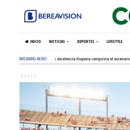
INICIO
NOTICIAS
DEPORTES
LIFESTYLE
5 months ago
-
La excelencia hispana conquista el escenario olím
BREAKING NEWS
BOXEO