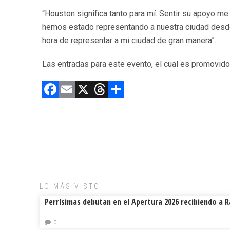
“Houston significa tanto para mí. Sentir su apoyo m
hemos estado representando a nuestra ciudad desde 
hora de representar a mi ciudad de gran manera”.
Las entradas para este evento, el cual es promovid
F
E
X
T
C
a
m
hr
o
ce
ai
e
m
b
l
a
p
o
d
ar
ok
s
tir
LO MÁS VISTO
Perrísimas debutan en el Apertura 2026 recibiendo a 
0