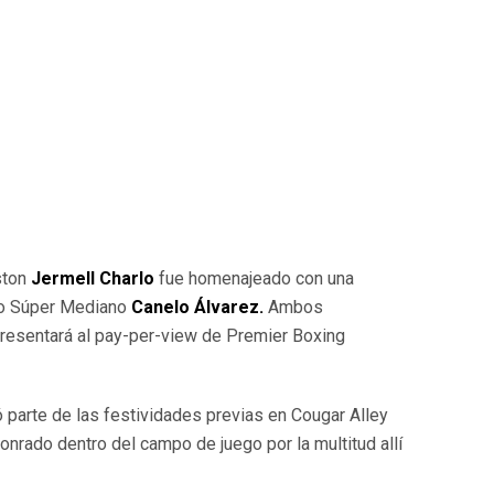
ston
Jermell Charlo
fue homenajeado con una
eso Súper Mediano
Canelo
Á
lvarez.
Ambos
esentará al pay-per-view de Premier Boxing
 parte de las festividades previas en Cougar Alley
nrado dentro del campo de juego por la multitud allí