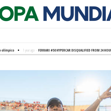
pico
1 year ago
-
FERRARI #50 HYPERCAR DISQUALIFIED FROM 24 HOURS OF