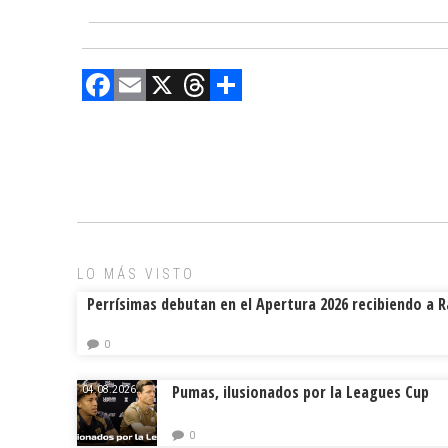
F
E
X
T
C
a
m
hr
o
ce
ai
e
m
b
l
a
p
o
d
ar
ok
s
tir
LO MÁS VISTO
Perrísimas debutan en el Apertura 2026 recibiendo a 
0
Pumas, ilusionados por la Leagues Cup
04.08.2026.
0