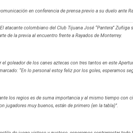
 comunicación en conferencia de prensa previo a su duelo ante R
._ El atacante colombiano del Club Tijuana José “Pantera” Zuñig
te de la previa al encuentro frente a Rayados de Monterrey.
r el goleador de los canes aztecas con tres tantos en este Apertur
marcado: “En lo personal estoy feliz por los goles, esperamos se
e los regios es de suma importancia y al mismo tiempo con cier
con jugadores muy buenos, están de primero (en la tabla)”.
ilo de juego vistoso y gustoso, esperemos contrarrestar todo l