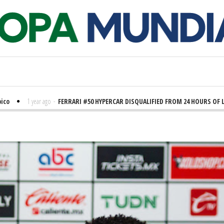
1 year ago
-
FERRARI #50 HYPERCAR DISQUALIFIED FROM 24 HOURS OF LE MAN