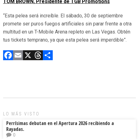
TOM BROWN, Presidente de TGB Promotions
“Esta pelea será increíble. El sábado, 30 de septiembre
promete ser puros fuegos artificiales sin parar frente a otra
multitud en un T-Mobile Arena repleto en Las Vegas. Obtén
tus tickets temprano, ya que esta pelea será imperdible”.
F
E
X
T
C
a
m
hr
o
ce
ai
e
m
b
l
a
p
o
d
ar
ok
s
tir
LO MÁS VISTO
Perrísimas debutan en el Apertura 2026 recibiendo a
Rayadas.
0