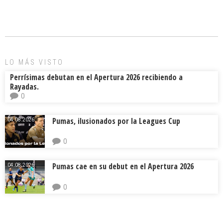
b
l
a
p
o
d
ar
ok
s
tir
LO MÁS VISTO
Perrísimas debutan en el Apertura 2026 recibiendo a
Rayadas.
0
Pumas, ilusionados por la Leagues Cup
04.08.2026.
0
Pumas cae en su debut en el Apertura 2026
04.08.2026.
0