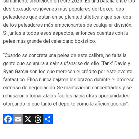
sumamente ambicioso en este 2023. Es una batalla entre los
dos boxeadores jóvenes más populares del boxeo, dos
peleadores que están en su plenitud atlética y que son dos
de los peleadores más emocionantes de cualquier división.
Si juntas a todos esos aspectos, entonces cuentas con la
pelea más grande del calendario boxístico.
“Cuando se concreta una pelea de este calibre, no falta la
gente que se apura a salir a ufanarse de ello. ‘Tank’ Davis y
Ryan Garcia son los que merecen el crédito por este evento
fantástico. Ellos nunca bajaron los brazos durante el proceso
extenso de negociación. Se mantuvieron concentrados y se
rehusaron a tomar atajos fáciles hacia otras oportunidades,
otorgando lo que tanto el deporte como la afición querían”.
F
E
X
T
C
a
m
hr
o
ce
ai
e
m