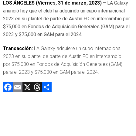
LOS ÁNGELES (Viernes, 31 de marzo, 2023)
– LA Galaxy
anunció hoy que el club ha adquirido un cupo internacional
2023 en su plantel de parte de Austin FC en intercambio por
$75,000 en Fondos de Adquisición Generales (GAM) para el
2023 y $75,000 en GAM para el 2024.
Transacción:
LA Galaxy adquiere un cupo internacional
2023 en su plantel de parte de Austin FC en intercambio
por $75,000 en Fondos de Adquisición Generales (GAM)
para el 2023 y $75,000 en GAM para el 2024.
F
E
X
T
C
a
m
hr
o
ce
ai
e
m
b
l
a
p
o
d
ar
ok
s
tir