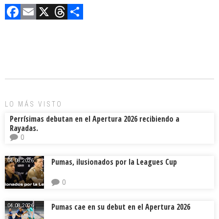
F
E
X
T
C
a
m
hr
o
ce
ai
e
m
b
l
a
p
o
d
ar
ok
s
tir
LO MÁS VISTO
Perrísimas debutan en el Apertura 2026 recibiendo a
Rayadas.
0
Pumas, ilusionados por la Leagues Cup
04.08.2026.
0
Pumas cae en su debut en el Apertura 2026
04.08.2026.