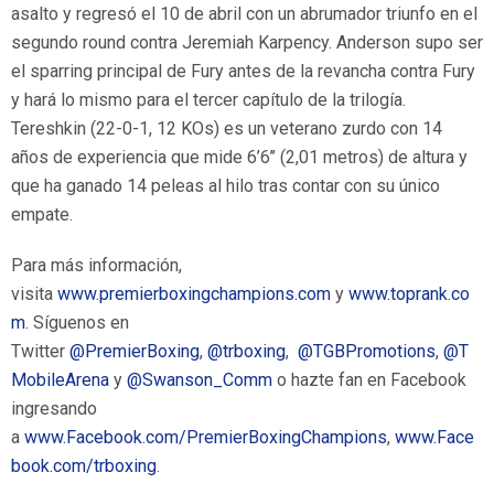
asalto y regresó el 10 de abril con un abrumador triunfo en el
segundo round contra Jeremiah Karpency. Anderson supo ser
el sparring principal de Fury antes de la revancha contra Fury
y hará lo mismo para el tercer capítulo de la trilogía.
Tereshkin (22-0-1, 12 KOs) es un veterano zurdo con 14
años de experiencia que mide 6’6’’ (2,01 metros) de altura y
que ha ganado 14 peleas al hilo tras contar con su único
empate.
Para más información,
visita
www.premierboxingchampions.com
y
www.toprank.co
m
. Síguenos en
Twitter
@PremierBoxing
,
@trboxing
,
@TGBPromotions
,
@T
MobileArena
y
@Swanson_Comm
o hazte fan en Facebook
ingresando
a
www.Facebook.com/PremierBoxingChampions
,
www.Face
book.com/trboxing
.