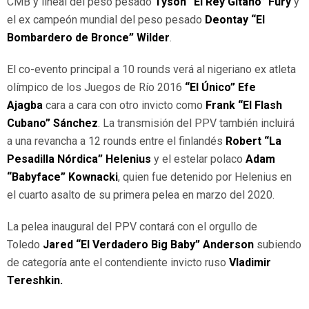
CMB y lineal del peso pesado
Tyson “El Rey Gitano” Fury
y
el ex campeón mundial del peso pesado
Deontay “El
Bombardero de Bronce” Wilder
.
El co-evento principal a 10 rounds verá al nigeriano ex atleta
olímpico de los Juegos de Río 2016
“El Único” Efe
Ajagba
cara a cara con otro invicto como
Frank “El Flash
Cubano”
S
á
nchez
. La transmisión del PPV también incluirá
a una revancha a 12 rounds entre el finlandés
Robert “La
Pesadilla Nórdica” Helenius
y el estelar polaco
Adam
“Babyface” Kownacki
, quien fue detenido por Helenius en
el cuarto asalto de su primera pelea en marzo del 2020.
La pelea inaugural del PPV contará con el orgullo de
Toledo
Jared “El Verdadero Big Baby” Anderson
subiendo
de categoría ante el contendiente invicto ruso
Vladimir
Tereshkin.