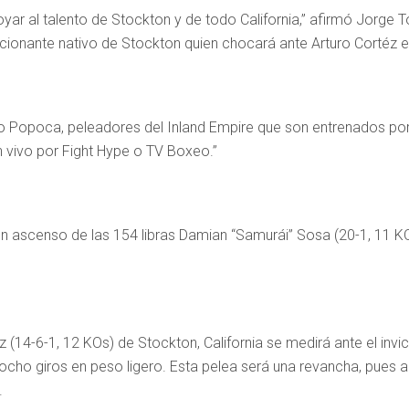
r al talento de Stockton y de todo California,” afirmó Jorge 
ionante nativo de Stockton quien chocará ante Arturo Cortéz 
o Popoca, peleadores del Inland Empire que son entrenados por R
n vivo por Fight Hype o TV Boxeo.”
 ascenso de las 154 libras Damian “Samurái” Sosa (20-1, 11 KOs
z (14-6-1, 12 KOs) de Stockton, California se medirá ante el inv
 ocho giros en peso ligero. Esta pelea será una revancha, pues
.