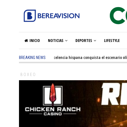
INICIO
NOTICIAS
DEPORTES
LIFESTYLE
5 months ago
-
La excelencia hispana conquista el escenario olí
BREAKING NEWS
BOXEO