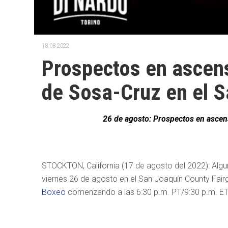
18.08.2022.
Prospectos en ascens
de Sosa-Cruz en el S
26 de agosto: Prospectos en ascen
STOCKTON, California (17 de agosto del 2022): Algu
viernes 26 de agosto en el San Joaquín County Fairgr
Boxeo
comenzando a las 6:30 p.m. PT/9:30 p.m. ET