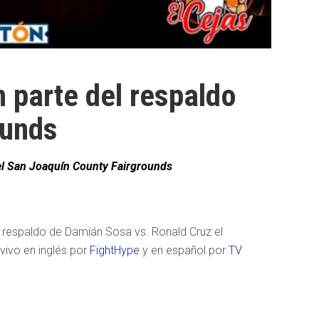
 parte del respaldo
ounds
 el San Joaquín County Fairgrounds
l respaldo de Damián Sosa vs. Ronald Cruz el
vivo en inglés por
FightHype
y en español por
TV