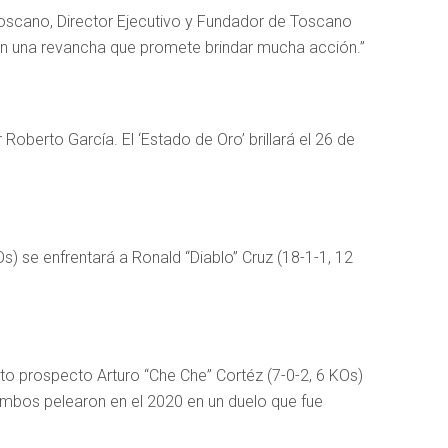
Toscano, Director Ejecutivo y Fundador de Toscano
en una revancha que promete brindar mucha acción.”
oberto García. El ‘Estado de Oro’ brillará el 26 de
) se enfrentará a Ronald “Diablo” Cruz (18-1-1, 12
icto prospecto Arturo “Che Che” Cortéz (7-0-2, 6 KOs)
 ambos pelearon en el 2020 en un duelo que fue