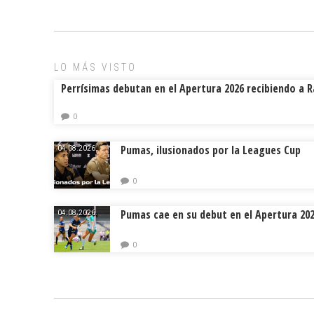
b
l
a
p
o
d
ar
ok
s
tir
LO MÁS VISTO
Perrísimas debutan en el Apertura 2026 recibiendo a 
0
Pumas, ilusionados por la Leagues Cup
04.08.2026.
0
Pumas cae en su debut en el Apertura 20
04.08.2026.
0