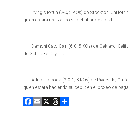
· Irving Xilohua (2-0, 2 KOs) de Stockton, Californi
quien estará realizando su debut profesional.
· Damoni Cato Cain (6-0, 5 KOs) de Oakland, Californ
de Salt Lake City, Utah.
· Arturo Popoca (3-0-1, 3 KOs) de Riverside, Califor
quien estará haciendo su debut en el boxeo de paga
F
E
X
T
C
a
m
hr
o
ce
ai
e
m