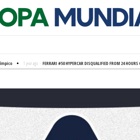
pico
1 year ago
-
FERRARI #50 HYPERCAR DISQUALIFIED FROM 24 HOURS OF