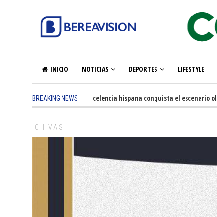
INICIO
NOTICIAS
DEPORTES
LIFESTYLE
5 months ago
-
La excelencia hispana conquista el escenario olím
BREAKING NEWS
CHIVAS