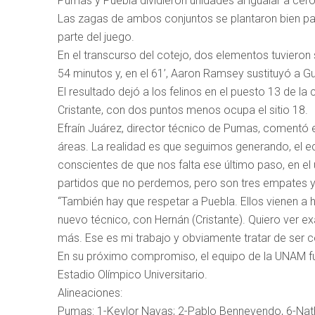
Pumas y Puebla dividieron unidades al igualar a cero
Las zagas de ambos conjuntos se plantaron bien para n
parte del juego.
En el transcurso del cotejo, dos elementos tuvieron
54 minutos y, en el 61’, Aaron Ramsey sustituyó a Gu
El resultado dejó a los felinos en el puesto 13 de la
Cristante, con dos puntos menos ocupa el sitio 18.
Efraín Juárez, director técnico de Pumas, comentó e
áreas. La realidad es que seguimos generando, el e
conscientes de que nos falta ese último paso, en el
partidos que no perdemos, pero son tres empates y
“También hay que respetar a Puebla. Ellos vienen a
nuevo técnico, con Hernán (Cristante). Quiero ver
más. Ese es mi trabajo y obviamente tratar de ser 
En su próximo compromiso, el equipo de la UNAM fung
Estadio Olímpico Universitario.
Alineaciones:
Pumas: 1-Keylor Navas; 2-Pablo Bennevendo, 6-Natha