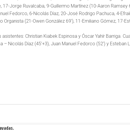
e, 17-Jorge Ruvalcaba, 9-Guillermo Martínez (10-Aaron Ramsey 61’
anuel Fedorco, 6-Nicolás Díaz, 20-José Rodrigo Pachuca, 4-Efra
dro Organista (21-Owen González 69’), 11-Emiliano Gómez, 17-Es
s asistentes: Christian Kiabek Espinosa y Óscar Yahír Barriga. C
la – Nicolás Díaz (45’+3), Juan Manuel Fedorco (52’) y Esteban L
Rayadas.