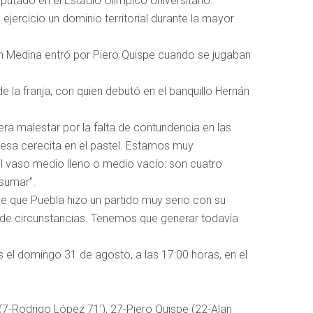
putado en el Estadio Olímpico Universitario.
ejercicio un dominio territorial durante la mayor
lan Medina entró por Piero Quispe cuando se jugaban
de la franja, con quien debutó en el banquillo Hernán
ra malestar por la falta de contundencia en las
 esa cerecita en el pastel. Estamos muy
el vaso medio lleno o medio vacío: son cuatro
sumar”.
e que Puebla hizo un partido muy serio con su
 de circunstancias. Tenemos que generar todavía
 el domingo 31 de agosto, a las 17:00 horas, en el
(7-Rodrigo López 71’), 27-Piero Quispe (22-Alan