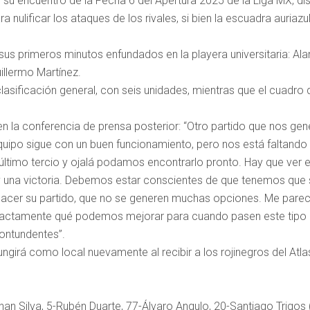
 su encuentro de la Fecha 6 del Apertura 2025 de la Liga MX, dis
ulificar los ataques de los rivales, si bien la escuadra auriazul 
 sus primeros minutos enfundados en la playera universitaria: A
illermo Martínez.
 clasificación general, con seis unidades, mientras que el cuadro 
n la conferencia de prensa posterior: “Otro partido que nos gene
quipo sigue con un buen funcionamiento, pero nos está faltando
 último tercio y ojalá podamos encontrarlo pronto. Hay que ver 
 una victoria. Debemos estar conscientes de que tenemos que 
 hacer su partido, que no se generen muchas opciones. Me parec
 exactamente qué podemos mejorar para cuando pasen este tipo
contundentes”.
irá como local nuevamente al recibir a los rojinegros del Atlas
n Silva, 5-Rubén Duarte, 77-Álvaro Angulo, 20-Santiago Trigos 