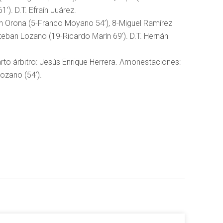
). D.T. Efraín Juárez.
ín Orona (5-Franco Moyano 54’), 8-Miguel Ramírez
teban Lozano (19-Ricardo Marín 69’). D.T. Hernán
uarto árbitro: Jesús Enrique Herrera. Amonestaciones:
ozano (54’).