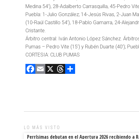
Medina 54’), 28-Adalberto Carrasquilla, 45-Pedro Vit
Puebla: 1-Julio González; 14-Jesús Rivas, 2-Juan M
(10-Raúl Castillo 54’), 18-Pablo Gamarra, 24-Alejan
Cristante.
Árbitro central: Iván Antonio López Sánchez. Árbitro
Pumas – Pedro Vite (15’) y Rubén Duarte (40’); Pueb
CORTESIA: CLUB PUMAS
F
E
X
T
C
a
m
hr
o
ce
ai
e
m
b
l
a
p
o
d
ar
ok
s
tir
LO MÁS VISTO
Perrísimas debutan en el Apertura 2026 recibiendo a 