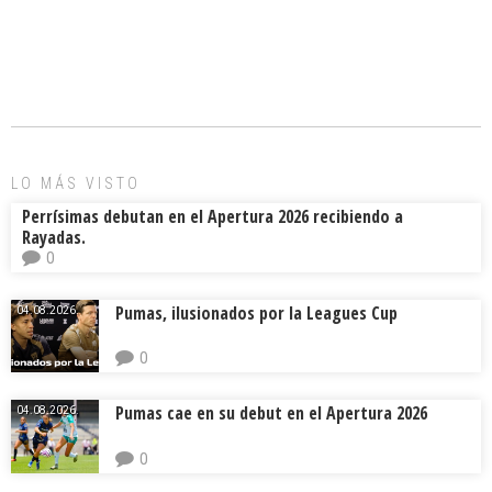
a
m
hr
o
ce
ai
e
m
b
l
a
p
o
d
ar
ok
s
tir
LO MÁS VISTO
Perrísimas debutan en el Apertura 2026 recibiendo a
Rayadas.
0
Pumas, ilusionados por la Leagues Cup
04.08.2026.
0
Pumas cae en su debut en el Apertura 2026
04.08.2026.
0