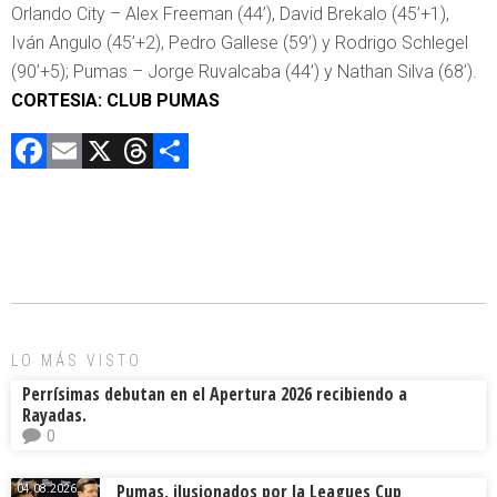
Orlando City – Alex Freeman (44’), David Brekalo (45’+1),
Iván Angulo (45’+2), Pedro Gallese (59’) y Rodrigo Schlegel
(90’+5); Pumas – Jorge Ruvalcaba (44’) y Nathan Silva (68’).
CORTESIA: CLUB PUMAS
F
E
X
T
C
a
m
hr
o
ce
ai
e
m
b
l
a
p
o
d
ar
ok
s
tir
LO MÁS VISTO
Perrísimas debutan en el Apertura 2026 recibiendo a
Rayadas.
0
Pumas, ilusionados por la Leagues Cup
04.08.2026.