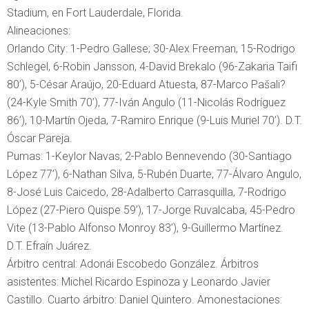
Stadium, en Fort Lauderdale, Florida.
Alineaciones:
Orlando City: 1-Pedro Gallese; 30-Alex Freeman, 15-Rodrigo
Schlegel, 6-Robin Jansson, 4-David Brekalo (96-Zakaria Taifi
80’), 5-César Araújo, 20-Eduard Atuesta, 87-Marco Pašali?
(24-Kyle Smith 70’), 77-Iván Angulo (11-Nicolás Rodríguez
86’), 10-Martín Ojeda, 7-Ramiro Enrique (9-Luis Muriel 70’). D.T.
Óscar Pareja.
Pumas: 1-Keylor Navas; 2-Pablo Bennevendo (30-Santiago
López 77’), 6-Nathan Silva, 5-Rubén Duarte, 77-Álvaro Angulo,
8-José Luis Caicedo, 28-Adalberto Carrasquilla, 7-Rodrigo
López (27-Piero Quispe 59’), 17-Jorge Ruvalcaba, 45-Pedro
Vite (13-Pablo Alfonso Monroy 83’), 9-Guillermo Martínez.
D.T. Efraín Juárez.
Árbitro central: Adonái Escobedo González. Árbitros
asistentes: Michel Ricardo Espinoza y Leonardo Javier
Castillo. Cuarto árbitro: Daniel Quintero. Amonestaciones: