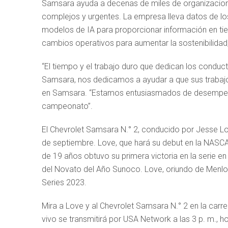
Samsara ayuda a decenas de miles de organizacione
complejos y urgentes. La empresa lleva datos de los 
modelos de IA para proporcionar información en tiemp
cambios operativos para aumentar la sostenibilidad
“El tiempo y el trabajo duro que dedican los conduct
Samsara, nos dedicamos a ayudar a que sus trabajos
en Samsara. “Estamos entusiasmados de desempeñar
campeonato”.
El Chevrolet Samsara N.° 2, conducido por Jesse Lov
de septiembre. Love, que hará su debut en la NASC
de 19 años obtuvo su primera victoria en la serie e
del Novato del Año Sunoco. Love, oriundo de Menlo 
Series 2023.
Mira a Love y al Chevrolet Samsara N.° 2 en la carr
vivo se transmitirá por USA Network a las 3 p. m., h