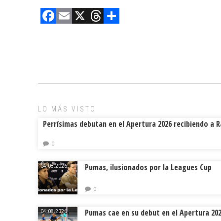
F
E
X
T
C
a
m
hr
o
ce
ai
e
m
b
l
a
p
o
d
ar
ok
s
tir
LO MÁS VISTO
Perrísimas debutan en el Apertura 2026 recibiendo a 
0
Pumas, ilusionados por la Leagues Cup
04.08.2026.
0
Pumas cae en su debut en el Apertura 20
04.08.2026.