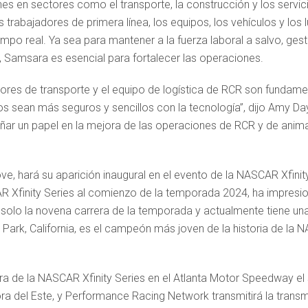
s en sectores como el transporte, la construcción y los serv
trabajadores de primera línea, los equipos, los vehículos y los 
o real. Ya sea para mantener a la fuerza laboral a salvo, gesti
, Samsara es esencial para fortalecer las operaciones.
ores de transporte y el equipo de logística de RCR son fundamen
 sean más seguros y sencillos con la tecnología”, dijo Amy Day
 un papel en la mejora de las operaciones de RCR y de anima
e, hará su aparición inaugural en el evento de la NASCAR Xfini
AR Xfinity Series al comienzo de la temporada 2024, ha impres
n solo la novena carrera de la temporada y actualmente tiene una
Park, California, es el campeón más joven de la historia de l
era de la NASCAR Xfinity Series en el Atlanta Motor Speedway el
ora del Este, y Performance Racing Network transmitirá la transmi