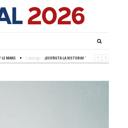
MANS
2 years ago
-
¡DISFRUTA LA HISTORIA! 'LA GRANDE SEINE'
2 years a