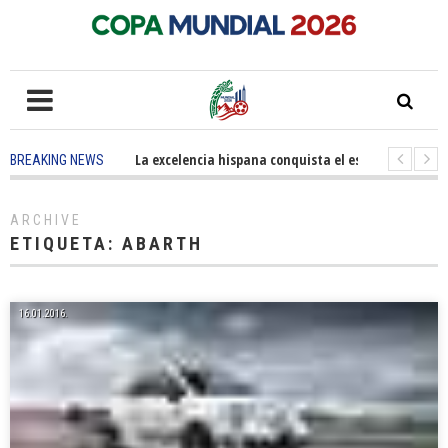
5 months ago
-
La excelencia hispana conquista el escenario olímpi
BREAKING NEWS
3 years ago
-
Grandes pasos contra el cáncer en Costa Mesa
3 y
ARCHIVE
ETIQUETA:
ABARTH
16.01.2016.