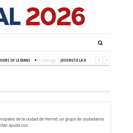
OURS OF LE MANS
2 years ago
-
¡DISFRUTA LA HISTORIA! 'LA GRANDE SEINE'
incipales de la ciudad de Hemet; un grupo de ciudadanos
sitan ayuda con…