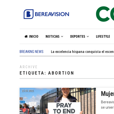
INICIO
NOTICIAS
DEPORTES
LIFESTYLE
5 months ago
-
La excelencia hispana conquista el escena
BREAKING NEWS
ARCHIVE
ETIQUETA:
ABORTION
23.03.2022.
Muje
Bereavi
se unie