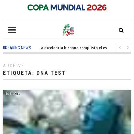
5 months ago
-
La excelencia hispana conquista el escenario olímpic
BREAKING NEWS
3 years ago
-
Grandes pasos contra el cáncer en Costa Mesa
3 ye
ARCHIVE
ETIQUETA:
DNA TEST
16.01.2016.