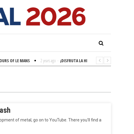
OURS OF LE MANS
2 years ago
-
¡DISFRUTA LA HISTORIA! 'LA GRANDE SEINE'
rash
opment of metal, go on to YouTube. There you’ll find a