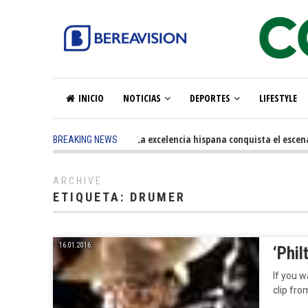
INICIO
NOTICIAS
DEPORTES
LIFESTYLE
5 months ago
-
La excelencia hispana conquista el escena
BREAKING NEWS
ARCHIVE
ETIQUETA:
DRUMER
16.01.2016.
‘Phil
If you w
clip fro