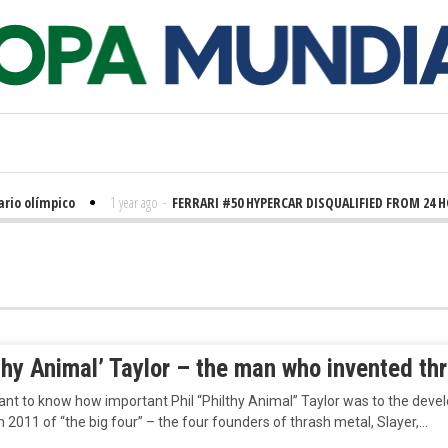
rio olímpico
1 year ago
-
FERRARI #50 HYPERCAR DISQUALIFIED FROM 24 H
thy Animal’ Taylor – the man who invented th
ant to know how important Phil “Philthy Animal” Taylor was to the devel
m 2011 of “the big four” – the four founders of thrash metal, Slayer,…