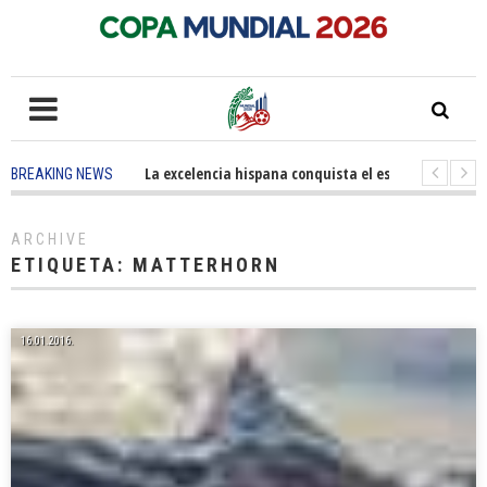
5 months ago
-
La excelencia hispana conquista el escenario olímpic
BREAKING NEWS
3 years ago
-
Grandes pasos contra el cáncer en Costa Mesa
3 ye
ARCHIVE
ETIQUETA:
MATTERHORN
16.01.2016.