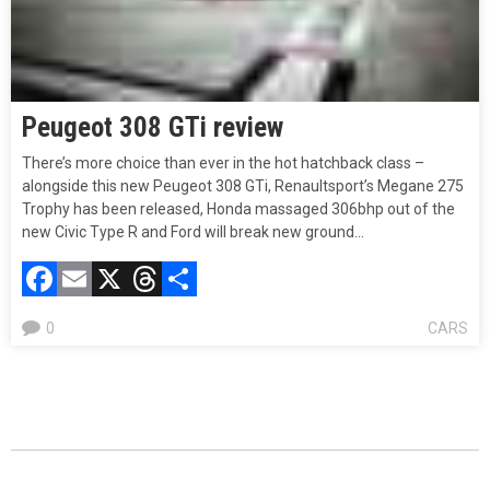
Peugeot 308 GTi review
There’s more choice than ever in the hot hatchback class –
alongside this new Peugeot 308 GTi, Renaultsport’s Megane 275
Trophy has been released, Honda massaged 306bhp out of the
new Civic Type R and Ford will break new ground…
Facebook
Email
X
Threads
Compartir
0
CARS