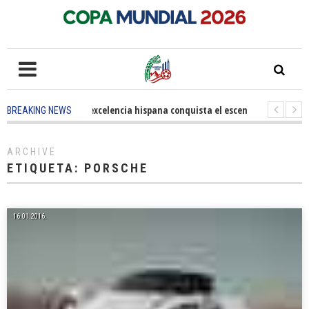
5 months ago
-
La excelencia hispana conquista el escenario olímpico
BREAKING NEWS
3 years ago
-
Grandes pasos contra el cáncer en Costa Mesa
3 years 
ARCHIVE
ETIQUETA:
PORSCHE
16.01.2016.