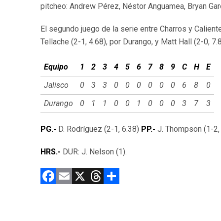
pitcheo: Andrew Pérez, Néstor Anguamea, Bryan Garc
El segundo juego de la serie entre Charros y Caliente
Tellache (2-1, 4.68), por Durango, y Matt Hall (2-0, 7.8
Equipo
1
2
3
4
5
6
7
8
9
C
H
E
Jalisco
0
3
3
0
0
0
0
0
0
6
8
0
Durango
0
1
1
0
0
1
0
0
0
3
7
3
PG.-
D. Rodríguez (2-1, 6.38)
PP.-
J. Thompson (1-2,
HRS.-
DUR: J. Nelson (1).
F
E
X
T
C
a
m
hr
o
ce
ai
e
m