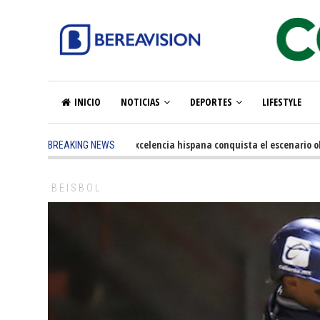
INICIO
NOTICIAS
DEPORTES
LIFESTYLE
5 months ago
-
La excelencia hispana conquista el escenario olímpi
BREAKING NEWS
BEISBOL