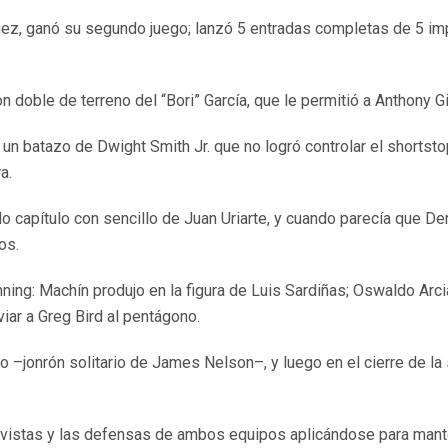
ez, ganó su segundo juego; lanzó 5 entradas completas de 5 imp
 doble de terreno del “Bori” García, que le permitió a Anthony G
 un batazo de Dwight Smith Jr. que no logró controlar el shortsto
a.
o capítulo con sencillo de Juan Uriarte, y cuando parecía que Der
os.
 inning: Machín produjo en la figura de Luis Sardiñas; Oswaldo Arc
nviar a Greg Bird al pentágono.
ero –jonrón solitario de James Nelson–, y luego en el cierre de l
relevistas y las defensas de ambos equipos aplicándose para mant