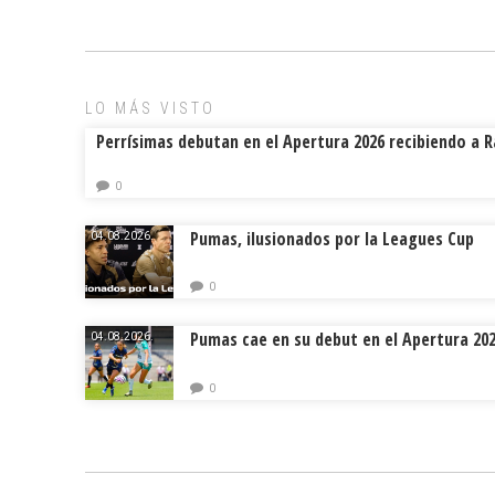
b
l
a
p
o
d
ar
ok
s
tir
LO MÁS VISTO
Perrísimas debutan en el Apertura 2026 recibiendo a 
0
Pumas, ilusionados por la Leagues Cup
04.08.2026.
0
Pumas cae en su debut en el Apertura 20
04.08.2026.
0