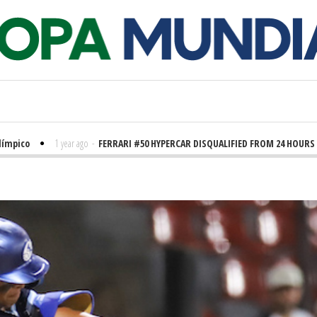
co
1 year ago
-
FERRARI #50 HYPERCAR DISQUALIFIED FROM 24 HOURS OF L