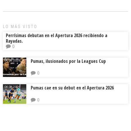
o
d
ar
ok
s
tir
LO MÁS VISTO
Perrísimas debutan en el Apertura 2026 recibiendo a
Rayadas.
0
Pumas, ilusionados por la Leagues Cup
04.08.2026.
0
Pumas cae en su debut en el Apertura 2026
04.08.2026.
0