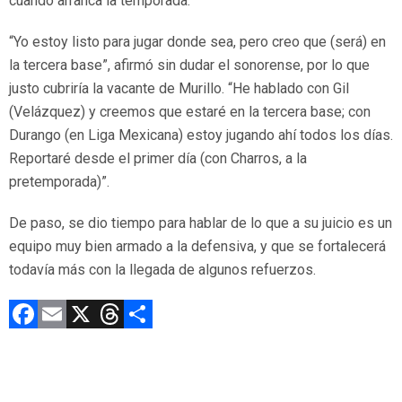
cuando arranca la temporada.
“Yo estoy listo para jugar donde sea, pero creo que (será) en
la tercera base”, afirmó sin dudar el sonorense, por lo que
justo cubriría la vacante de Murillo. “He hablado con Gil
(Velázquez) y creemos que estaré en la tercera base; con
Durango (en Liga Mexicana) estoy jugando ahí todos los días.
Reportaré desde el primer día (con Charros, a la
pretemporada)”.
De paso, se dio tiempo para hablar de lo que a su juicio es un
equipo muy bien armado a la defensiva, y que se fortalecerá
todavía más con la llegada de algunos refuerzos.
F
E
X
T
C
a
m
hr
o
ce
ai
e
m
b
l
a
p