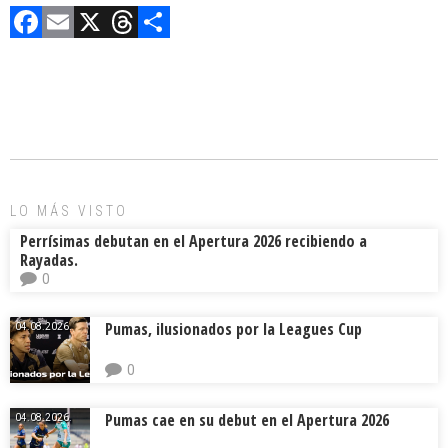
F
E
X
T
C
a
m
hr
o
ce
ai
e
m
b
l
a
p
o
d
ar
ok
s
tir
LO MÁS VISTO
Perrísimas debutan en el Apertura 2026 recibiendo a
Rayadas.
0
Pumas, ilusionados por la Leagues Cup
04.08.2026.
0
Pumas cae en su debut en el Apertura 2026
04.08.2026.