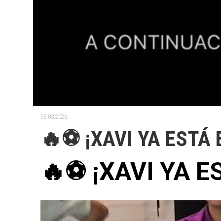
03.03.2026.
🔥⚽ ¡XAVI YA ESTÁ
🔥⚽ ¡XAVI YA 