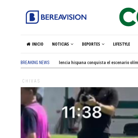
INICIO
NOTICIAS
DEPORTES
LIFESTYLE
onths ago
-
La excelencia hispana conquista el escenario olímpico
1 yea
BREAKING NEWS
CHIVAS