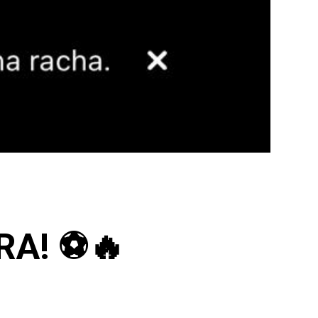
RA! ⚽🔥