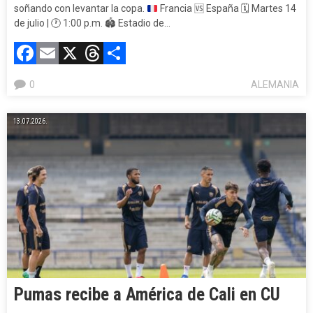
soñando con levantar la copa.
Francia
🆚
España
🗓️
Martes 14
de julio |
🕐
1:00 p.m.
🏟️
Estadio de…
Facebook
Email
X
Threads
Compartir
0
ALEMANIA
13.07.2026.
Pumas recibe a América de Cali en CU