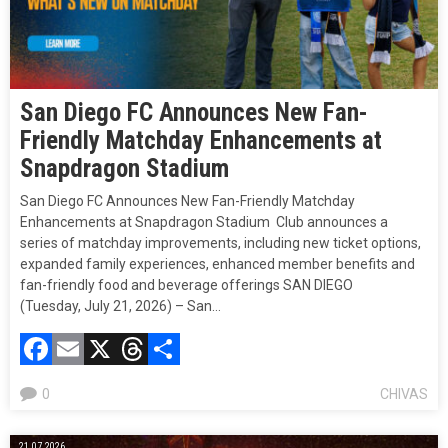
San Diego FC Announces New Fan-
Friendly Matchday Enhancements at
Snapdragon Stadium
San Diego FC Announces New Fan-Friendly Matchday
Enhancements at Snapdragon Stadium ​ Club announces a
series of matchday improvements, including new ticket options,
expanded family experiences, enhanced member benefits and
fan-friendly food and beverage offerings SAN DIEGO
(Tuesday, July 21, 2026) – San…
Facebook
Email
X
Threads
Compartir
0
CHIVAS
21.07.2026.