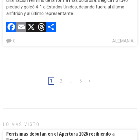
una nación terminó de la forma más dolorosa. Bélgica no tuvo
piedad y goleó 4-1 a Estados Unidos, dejando fuera al último
anfitrión y al último representante…
Facebook
Email
X
Threads
Compartir
0
ALEMANIA
1
2
…
5
LO MÁS VISTO
Perrísimas debutan en el Apertura 2026 recibiendo a
Rayadas.