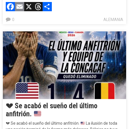
Facebook
Email
X
Threads
Compartir
0
ALEMANIA
07.07.2026.
💔
Se acabó el sueño del último
anfitrión.
💔
Se acabó el sueño del último anfitrión.
La ilusión de toda