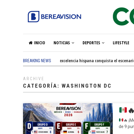
INICIO
NOTICIAS
DEPORTES
LIFESTYLE
5 months ago
-
La excelencia hispana conquista el escenario ol
BREAKING NEWS
ARCHIVE
CATEGORÍA:
WASHINGTON DC
26.06.2026.

🔥
¡Mé
de 9 pu