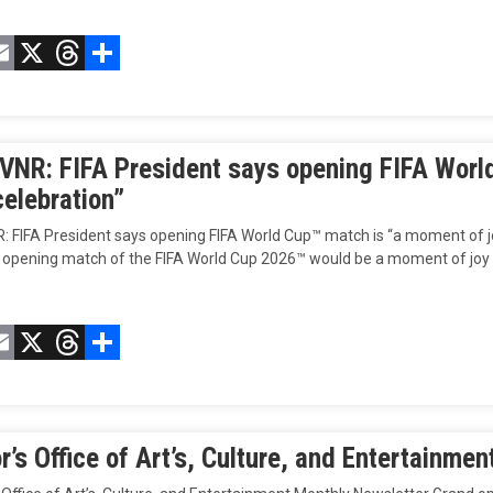
acebook
Email
X
Threads
Compartir
 VNR: FIFA President says opening FIFA Worl
celebration”
: FIFA President says opening FIFA World Cup™ match is “a moment of joy
e opening match of the FIFA World Cup 2026™ would be a moment of joy
acebook
Email
X
Threads
Compartir
’s Office of Art’s, Culture, and Entertainme