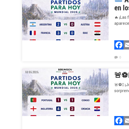
en l
🔥
¡Las 
aparece
F
0
18.06.2026.
🚨⚽
🚨⚽ ¡Jo
sorprend
F