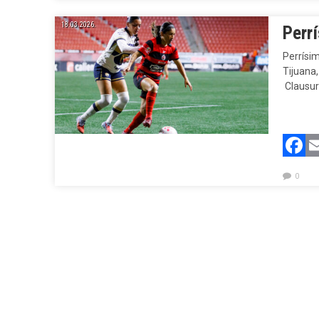
18.03.2026.
Perrí
Perrísi
Tijuana,
Clausur
F
0