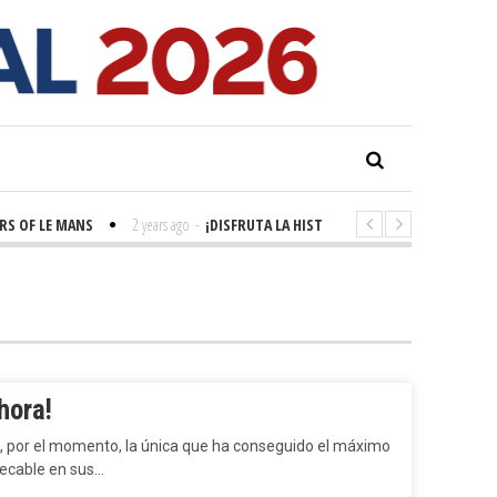
F LE MANS
2 years ago
-
¡DISFRUTA LA HISTORIA! 'LA GRANDE SEINE'
2 
hora!
s, por el momento, la única que ha conseguido el máximo
pecable en sus…