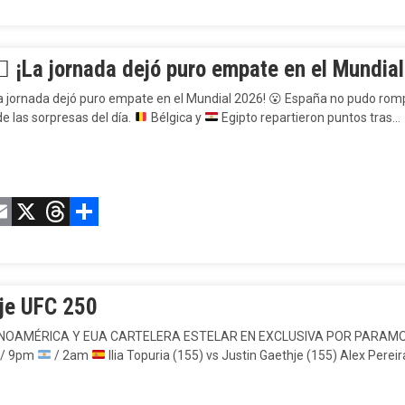
 ¡La jornada dejó puro empate en el Mundial
La jornada dejó puro empate en el Mundial 2026!
😮
España no pudo rompe
e las sorpresas del día.
Bélgica y
Egipto repartieron puntos tras…
acebook
Email
X
Threads
Compartir
je UFC 250
INOAMÉRICA Y EUA CARTELERA ESTELAR EN EXCLUSIVA POR PARAM
/ 9pm
/ 2am
⁣ Ilia Topuria (155) vs Justin Gaethje (155) Alex Perei