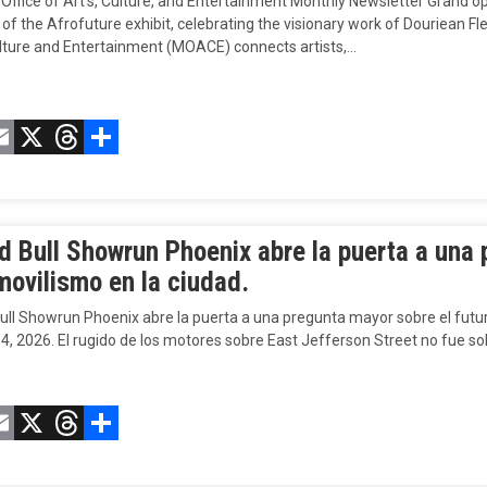
 Office of Art’s, Culture, and Entertainment Monthly Newsletter Grand 
of the Afrofuture exhibit, celebrating the visionary work of Douriean 
ulture and Entertainment (MOACE) connects artists,…
acebook
Email
X
Threads
Compartir
d Bull Showrun Phoenix abre la puerta a una 
movilismo en la ciudad.
ull Showrun Phoenix abre la puerta a una pregunta mayor sobre el futur
, 2026. El rugido de los motores sobre East Jefferson Street no fue so
acebook
Email
X
Threads
Compartir