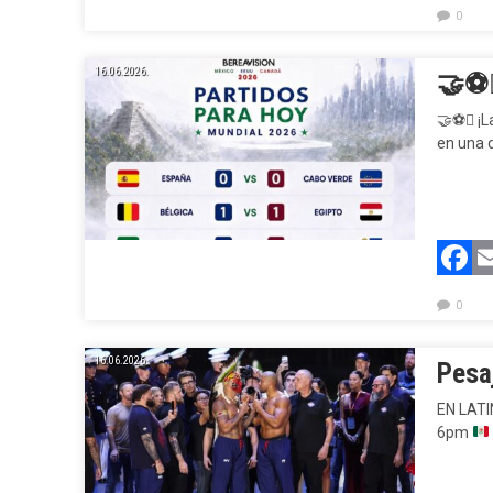
0
16.06.2026.
🤝⚽
🤝
⚽
 ¡
en una d
F
0
16.06.2026.
Pesa
EN LAT
6pm