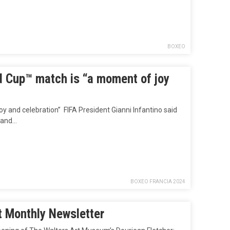
BOXEO
d Cup™ match is “a moment of joy
 and celebration” ‎ FIFA President Gianni Infantino said
 and…
BOXEO FRANCIA 2024
nt Monthly Newsletter