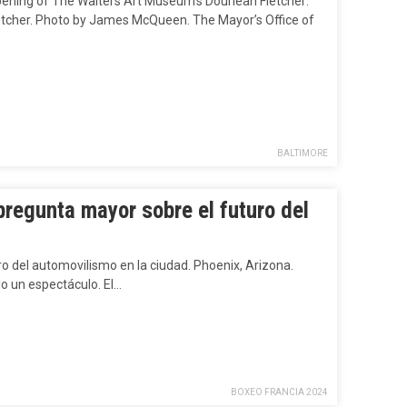
opening of The Walters Art Museum’s Douriean Fletcher:
Fletcher. Photo by James McQueen. The Mayor’s Office of
BALTIMORE
pregunta mayor sobre el futuro del
o del automovilismo en la ciudad. Phoenix, Arizona.
lo un espectáculo. El…
BOXEO FRANCIA 2024