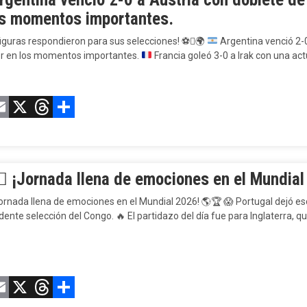
os momentos importantes.
figuras respondieron para sus selecciones!
⚽

🌍
Argentina venció 2-0
r en los momentos importantes.
Francia goleó 3-0 a Irak con una ac
acebook
Email
X
Threads
Compartir
 ¡Jornada llena de emociones en el Mundial
rnada llena de emociones en el Mundial 2026! 🌎🏆 😱 Portugal dejó esc
ente selección del Congo. 🔥 El partidazo del día fue para Inglaterra, q
acebook
Email
X
Threads
Compartir