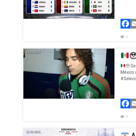
F
0
25.06.2026.

🥹
Se 
México 
#Selec
F
0
23.06.2026.
Ar