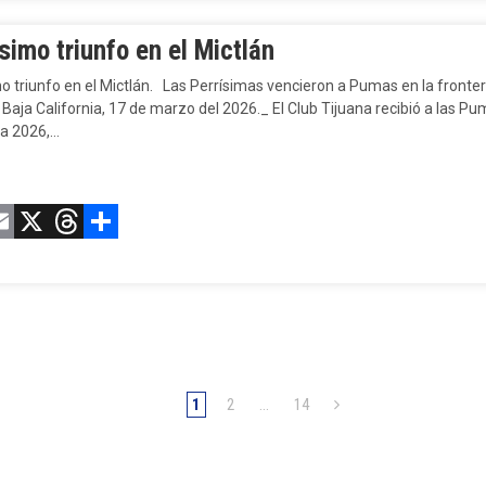
simo triunfo en el Mictlán
mo triunfo en el Mictlán. Las Perrísimas vencieron a Pumas en la fr
 Baja California, 17 de marzo del 2026._ El Club Tijuana recibió a las P
a 2026,…
acebook
Email
X
Threads
Compartir
1
2
…
14