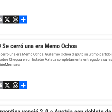
acebook
Email
X
Threads
Compartir

Se cerró una era Memo Ochoa
cerró una era Memo Ochoa Guillermo Ochoa disputó su último partido mun
sobre Chequia en un Estadio Azteca completamente entregado a su 
ciónMexicana…
acebook
Email
X
Threads
Compartir
gentina venció 2-0 a Austria con doblete de 