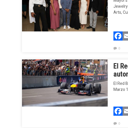
Mayor’s
Jewelry 
Arts, C
F
0
18.03.2026.
El Re
auto
El Red B
Marzo 14
F
0