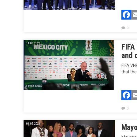
F
0
11.06.2026.
FIFA
and 
FIFA VNR
that th
F
0
06.05.2026.
Mayor