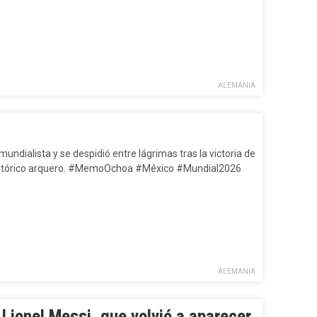
ALEMANIA
dialista y se despidió entre lágrimas tras la victoria de
histórico arquero. #MemoOchoa #México #Mundial2026
ALEMANIA
Lionel Messi, que volvió a aparecer