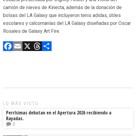
camión de nieves de Kinecta, además de la donación de
bolsas del LA Galaxy que incluyeron tenis adidas, útiles
escolares y calcomanías del LA Galaxy diseñadas por Oscar
Rosales de Galaxy Art Fire.
F
E
X
T
C
a
m
hr
o
ce
ai
e
m
b
l
a
p
o
d
ar
ok
s
tir
LO MÁS VISTO
Perrísimas debutan en el Apertura 2026 recibiendo a
Rayadas.
0