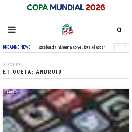
5 months ago
-
La excelencia hispana conquista el escenario olímpico
BREAKING NEWS
3 years ago
-
Grandes pasos contra el cáncer en Costa Mesa
3 years 
ARCHIVE
ETIQUETA:
ANDROID
16.01.2016.